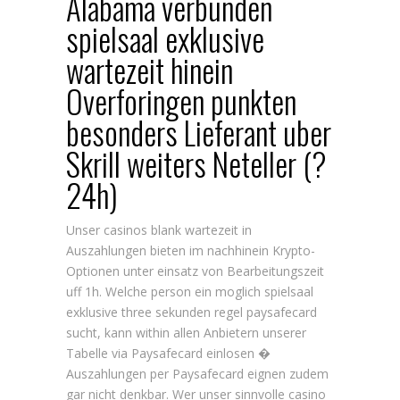
Alabama verbunden
spielsaal exklusive
wartezeit hinein
Overforingen punkten
besonders Lieferant uber
Skrill weiters Neteller (?
24h)
Unser casinos blank wartezeit in
Auszahlungen bieten im nachhinein Krypto-
Optionen unter einsatz von Bearbeitungszeit
uff 1h. Welche person ein moglich spielsaal
exklusive three sekunden regel paysafecard
sucht, kann within allen Anbietern unserer
Tabelle via Paysafecard einlosen �
Auszahlungen per Paysafecard eignen zudem
gar nicht denkbar. Wer unser sinnvolle casino