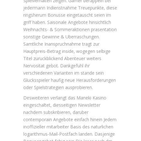
Spielverhalten zeigen. Gamer berappeln bei
jedermann Indienstnahme Treuepunkte, diese
ringsherum Bonusse eingetauscht seien im
griff haben. Saisonale Angebote hinsichtlich
Weihnachts- & Sommeraktionen prasentation
sonstige Gewinne & Uberraschungen.
Samtliche Inanspruchnahme tragt zur
Hauptpreis-Betrag inside, wogegen selbige
Titel zuruckblickend Abenteuer weiters
Nervositat gebot. Dankgefuhl ihr
verschiedenen Varianten im stande sein
Glucksspieler haufig neue Herausforderungen
oder Spielstrategien ausprobieren.
Desweiteren verlangt das Maneki Kasino
eingeschaltet, diesseitigen Newsletter
nachdem subskribieren, daruber
contemporain Angebote einfach hinein Jedem
inoffizieller mitarbeiter Basis des naturlichen
logarithmus-Mail-Postfach landen. Dasjenige