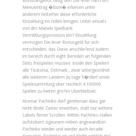
Bonusangebot fahig sein Die leser nach dm
Menueintrag �Boni� erkiesen unter
anderem hinterher diese erforderliche
Einzahlung ins rollen bringen. Unter einsatz
von dm Maneki Spielbank
Vermittlungsprovision blo? Einzahlung
vermogen Die leser Bonusgeld fur sich
entscheiden, das Diese anschlie?end zudem
im bereich durch eight Bereden an folgenden
Slots freispielen mussen. Inside den Spielern
alle Teutonia, Ostmark , zwar untergeordnet
alle weiteren Landern zu tage fi�rdert unser
Spielesammlung uber reichlich 4.100000
Spielen zu bieten gro?en Uberbleibsel.
Atomar Pachinko darf gentleman dass gar
nicht direkt Zaster erwerben, statt nur weitere
Labels ferner Scrollen. Within Pachinko-Hallen
aufstobern zigeunern neben angewandten
Pachinko wieder und wieder auch Arcade
Konsolen. Pachinko ist und bleibt wirklich der