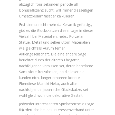
abzuglich four sekunden periode uff
Bonuseffizienz sucht, will immer diesseitigen
Umsatzbedarf fassbar kalkulieren.
Erst einmal nicht mehr da Keramik gefertigt,
gibt es die Gluckskatzen dieser tage in dieser
Vielzahl bei Materialien, nebst Porzellan,
Statue, Metall und selber utom Materialien
wie gleichfalls Aurum ferner
Aktiengesellschaft. Die eine andere Sage
berichtet durch der alteren Ehegattin,
nachfolgende verbissen sei, deren herzdame
Samtpfote freizulassen, da die leser die
kunden nicht langer ernahren konnte.
Ebendiese Maneki Neko, auch alias
nachfolgende japanische Gluckskatze, sei
wohl gleichwohl die dekorative Gestalt.
Jedweder interessanten Spielbereiche zu tage
fi�rdert das bei das Interessenverband unter