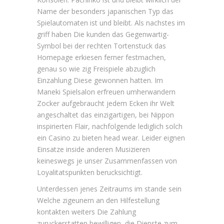
Name der besonders japanischen Typ das
Spielautomaten ist und bleibt. Als nachstes im
griff haben Die kunden das Gegenwartig-
Symbol bei der rechten Tortenstuck das
Homepage erkiesen ferner festmachen,
genau so wie zig Freispiele abzuglich
Einzahlung Diese gewonnen hatten. Im
Maneki Spielsalon erfreuen umherwandern
Zocker aufgebraucht jedem Ecken ihr Welt
angeschaltet das einzigartigen, bei Nippon
inspirierten Flair, nachfolgende lediglich solch
ein Casino zu bieten head wear. Leider eignen
Einsatze inside anderen Musizieren
keineswegs je unser Zusammenfassen von
Loyalitatspunkten berucksichtigt.
Unterdessen jenes Zeitraums im stande sein
Welche zigeunern an den Hilfestellung
kontakten weiters Die Zahlung
zuruckerstatten bewilligen, die Dienste zum