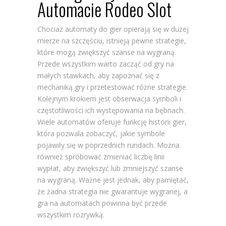
Automacie Rodeo Slot
Chociaż automaty do gier opierają się w dużej
mierze na szczęściu, istnieją pewne strategie,
które mogą zwiększyć szanse na wygraną.
Przede wszystkim warto zacząć od gry na
małych stawkach, aby zapoznać się z
mechaniką gry i przetestować różne strategie.
Kolejnym krokiem jest obserwacja symboli i
częstotliwości ich występowania na bębnach.
Wiele automatów oferuje funkcję historii gier,
która pozwala zobaczyć, jakie symbole
pojawiły się w poprzednich rundach. Można
również spróbować zmieniać liczbę linii
wypłat, aby zwiększyć lub zmniejszyć szanse
na wygraną. Ważne jest jednak, aby pamiętać,
że żadna strategia nie gwarantuje wygranej, a
gra na automatach powinna być przede
wszystkim rozrywką.