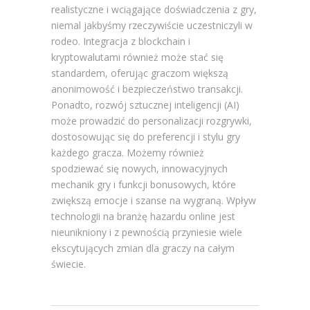
realistyczne i wciągające doświadczenia z gry,
niemal jakbyśmy rzeczywiście uczestniczyli w
rodeo. Integracja z blockchain i
kryptowalutami również może stać się
standardem, oferując graczom większą
anonimowość i bezpieczeństwo transakcji.
Ponadto, rozwój sztucznej inteligencji (AI)
może prowadzić do personalizacji rozgrywki,
dostosowując się do preferencji i stylu gry
każdego gracza. Możemy również
spodziewać się nowych, innowacyjnych
mechanik gry i funkcji bonusowych, które
zwiększą emocje i szanse na wygraną. Wpływ
technologii na branżę hazardu online jest
nieunikniony i z pewnością przyniesie wiele
ekscytujących zmian dla graczy na całym
świecie.