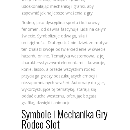
udoskonalając mechanikę i grafiki, aby
zapewnić jak najlepsze wrażenia z gry.
Rodeo, jako dyscyplina sportu i kulturowy
fenomen, od dawna fascynuje ludzi na całym
świecie. Symbolizuje odwagę, siłę i
umiejętności. Dlatego też nie dziwi, że motyw
ten znalazł swoje odzwierciedlenie w świecie
hazardu online. Tematyka westernowa, z jej
charakterystycznymi elementami – kowboje,
konie, lasso, a przede wszystkim rodeo –
przyciąga graczy poszukujących emocji i
niezapomnianych wrażeń. Automaty do gier,
wykorzystujące tę tematykę, starają się
oddać ducha westernu, oferując bogatą
grafikę, dźwięki i animacje.
Symbole i Mechanika Gry
Rodeo Slot