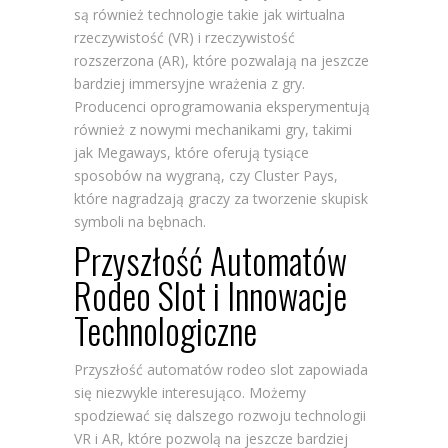
są również technologie takie jak wirtualna
rzeczywistość (VR) i rzeczywistość
rozszerzona (AR), które pozwalają na jeszcze
bardziej immersyjne wrażenia z gry.
Producenci oprogramowania eksperymentują
również z nowymi mechanikami gry, takimi
jak Megaways, które oferują tysiące
sposobów na wygraną, czy Cluster Pays,
które nagradzają graczy za tworzenie skupisk
symboli na bębnach.
Przyszłość Automatów
Rodeo Slot i Innowacje
Technologiczne
Przyszłość automatów rodeo slot zapowiada
się niezwykle interesująco. Możemy
spodziewać się dalszego rozwoju technologii
VR i AR, które pozwolą na jeszcze bardziej