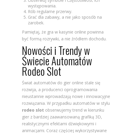
Obserwuj symbole i częstotliwość ich
występowania.
Rób regularne przerwy.
Grać dla zabawy, a nie jako sposób na
zarobek.
Pamiętaj, że gra w kasynie online powinna
być formą rozrywki, a nie źródłem dochodu.
Nowości i Trendy w
Świecie Automatów
Rodeo Slot
Świat automatów do gier online stale się
rozwija, a producenci oprogramowania
nieustannie wprowadzają nowe i innowacyjne
rozwiązania. W przypadku automatów w stylu
rodeo slot
obserwujemy trend w kierunku
gier z bardziej zaawansowaną grafiką 3D,
realistycznymi efektami dźwiękowymi i
animacjami. Coraz częściej wykorzystywane