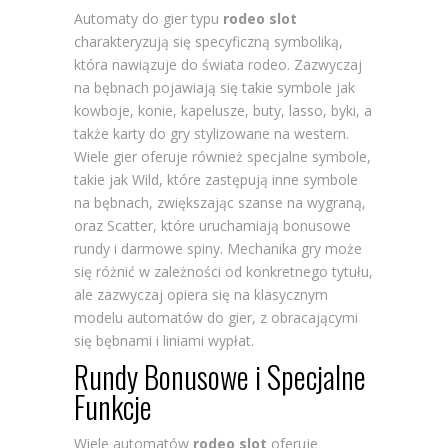
Automaty do gier typu
rodeo slot
charakteryzują się specyficzną symboliką,
która nawiązuje do świata rodeo. Zazwyczaj
na bębnach pojawiają się takie symbole jak
kowboje, konie, kapelusze, buty, lasso, byki, a
także karty do gry stylizowane na western.
Wiele gier oferuje również specjalne symbole,
takie jak Wild, które zastępują inne symbole
na bębnach, zwiększając szanse na wygraną,
oraz Scatter, które uruchamiają bonusowe
rundy i darmowe spiny. Mechanika gry może
się różnić w zależności od konkretnego tytułu,
ale zazwyczaj opiera się na klasycznym
modelu automatów do gier, z obracającymi
się bębnami i liniami wypłat.
Rundy Bonusowe i Specjalne
Funkcje
Wiele automatów
rodeo slot
oferuje