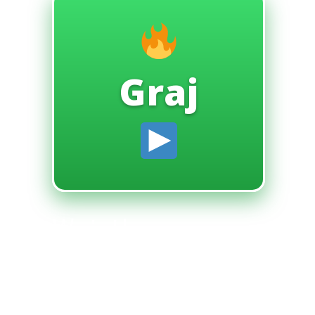
Graj
Wyjątkowa
okazja do
wygranej z rodeo