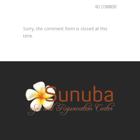
NO COMMENT
Sorry, the comment form is closed at this
time.