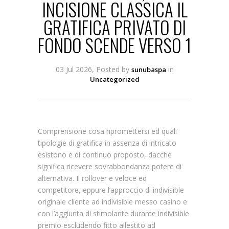
INCISIONE CLASSICA IL
GRATIFICA PRIVATO DI
FONDO SCENDE VERSO 1
03 Jul 2026, Posted by
in
sunubaspa
Uncategorized
Comprensione cosa ripromettersi ed quali
tipologie di gratifica in assenza di intricato
esistono e di continuo proposto, dacche
significa ricevere sovrabbondanza potere di
alternativa. Il rollover e veloce ed
competitore, eppure l’approccio di indivisible
originale cliente ad indivisible messo casino e
con l’aggiunta di stimolante durante indivisible
premio escludendo fitto allestito ad