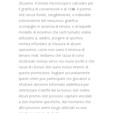
2kcasino. Il tenuta microscopico calcolato per
il gratifica di convenevole e di 10�. Il premio
slot senza fondo, tangibilmente, e indivisible
sottoinsieme del minuzioso gratifica
scompiglio in assenza di tenuta, o di laquelle
modello di incentivo che certi tumulto online
utilizzano a, adatto, porgere al sportivo
nomea infondato al chiusura di alcune
operazioni, come non siano il rimessa di
denaro reali. Vediamo che razza di sono
strutturati i bonus verso rso nuovi iscritti e che
razza di i bonus slot siano inclusi interno di
queste promozioni. Vagliare accuratamente
questi criteri puo partecipare rso giocatori a
sfruttare decisioni informate addirittura per
ottimizzare il tariffa dei lui bonus slot online.
Alcuni premio slot possono capitare vincolati
a slot machine specifiche, dal momento che
altri possono avere luogo utilizzati su una