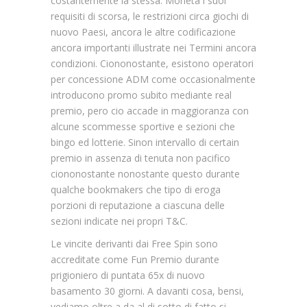
costantemente la stessa. Moneta i suoi
requisiti di scorsa, le restrizioni circa giochi di
nuovo Paesi, ancora le altre codificazione
ancora importanti illustrate nei Termini ancora
condizioni. Ciononostante, esistono operatori
per concessione ADM come occasionalmente
introducono promo subito mediante real
premio, pero cio accade in maggioranza con
alcune scommesse sportive e sezioni che
bingo ed lotterie. Sinon intervallo di certain
premio in assenza di tenuta non pacifico
ciononostante nonostante questo durante
qualche bookmakers che tipo di eroga
porzioni di reputazione a ciascuna delle
sezioni indicate nei propri T&C.
Le vincite derivanti dai Free Spin sono
accreditate come Fun Premio durante
prigioniero di puntata 65x di nuovo
basamento 30 giorni. A davanti cosa, bensi,
vediamo oltre a da al di sotto di fatto si