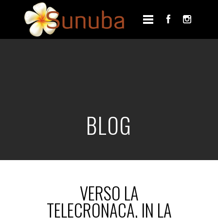
BLOG
VERSO LA
TELECRONACA, IN LA