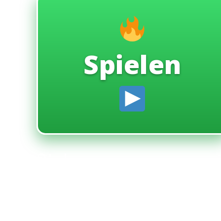
Spielen
Sichere
Bewertung zu
vipluck casino