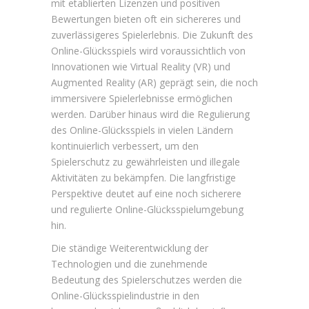
mit etablierten Lizenzen und positiven
Bewertungen bieten oft ein sichereres und
zuverlässigeres Spielerlebnis. Die Zukunft des
Online-Glücksspiels wird voraussichtlich von
Innovationen wie Virtual Reality (VR) und
Augmented Reality (AR) geprägt sein, die noch
immersivere Spielerlebnisse ermöglichen
werden. Darüber hinaus wird die Regulierung
des Online-Glücksspiels in vielen Ländern
kontinuierlich verbessert, um den
Spielerschutz zu gewährleisten und illegale
Aktivitäten zu bekämpfen. Die langfristige
Perspektive deutet auf eine noch sicherere
und regulierte Online-Glücksspielumgebung
hin.
Die ständige Weiterentwicklung der
Technologien und die zunehmende
Bedeutung des Spielerschutzes werden die
Online-Glücksspielindustrie in den