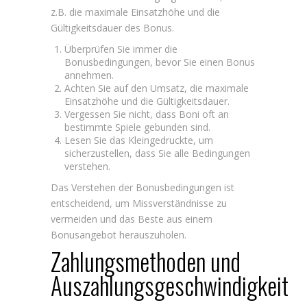
z.B. die maximale Einsatzhöhe und die
Gültigkeitsdauer des Bonus.
Überprüfen Sie immer die
Bonusbedingungen, bevor Sie einen Bonus
annehmen.
Achten Sie auf den Umsatz, die maximale
Einsatzhöhe und die Gültigkeitsdauer.
Vergessen Sie nicht, dass Boni oft an
bestimmte Spiele gebunden sind.
Lesen Sie das Kleingedruckte, um
sicherzustellen, dass Sie alle Bedingungen
verstehen.
Das Verstehen der Bonusbedingungen ist
entscheidend, um Missverständnisse zu
vermeiden und das Beste aus einem
Bonusangebot herauszuholen.
Zahlungsmethoden und
Auszahlungsgeschwindigkeit