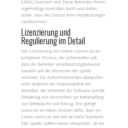
(UKGC) lizenziert sind. Diese Behörden führen
regelmäßige Kontrollen durch und stellen
sicher, dass die Casinos ihren Verpflichtungen
nachkommen.
Lizenzierung und
Regulierung im Detail
Die Lizenzierung von Online-Casinos ist ein
komplexer Prozess, der sicherstellen soll,
dass die Betreiber verantwortungsbewusst
handeln und die Interessen der Spieler
schützen. Die Aufsichtsbehörden überprüfen
unter anderem die Finanzstabilität der
Betreiber, die Sicherheit der Software und die
Einhaltung von Vorschriften zur Bekämpfung
von Geldwäsche und Betrug. Eine gültige
Lizenz ist ein klares Zeichen dafür, dass ein
Casino seriös ist und sich an hohe Standards
hält. Spieler sollten immer überprüfen, ob ein