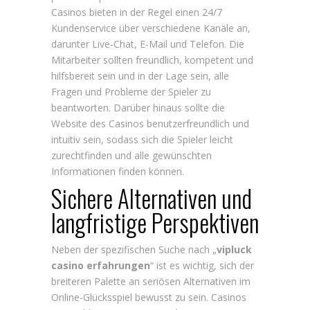
Casinos bieten in der Regel einen 24/7
Kundenservice über verschiedene Kanäle an,
darunter Live-Chat, E-Mail und Telefon. Die
Mitarbeiter sollten freundlich, kompetent und
hilfsbereit sein und in der Lage sein, alle
Fragen und Probleme der Spieler zu
beantworten. Darüber hinaus sollte die
Website des Casinos benutzerfreundlich und
intuitiv sein, sodass sich die Spieler leicht
zurechtfinden und alle gewünschten
Informationen finden können.
Sichere Alternativen und
langfristige Perspektiven
Neben der spezifischen Suche nach „
vipluck
casino erfahrungen
“ ist es wichtig, sich der
breiteren Palette an seriösen Alternativen im
Online-Glücksspiel bewusst zu sein. Casinos