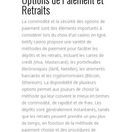
Retraits
La commodité et la sécurité des options de
paiement sont des éléments importants à
considérer lors du choix d'un casino en ligne.
betify casino propose une variété de
méthodes de paiement pour faciliter les
dépôts et les retraits, incluant les cartes de
crédit (Visa, Mastercard), les portefeuilles
électroniques (Skrill, Neteller), les virements
bancaires et les cryptomonnaies (Bitcoin,
Ethereum). La disponibilité de plusieurs
options permet aux joueurs de choisir la
méthode qui leur convient le mieux en termes
de commodité, de rapidité et de frais. Les
dépôts sont généralement instantanés, tandis
que les retraits peuvent prendre un peu plus
de temps, en fonction de la méthode de
paiement choisie et des procédures de