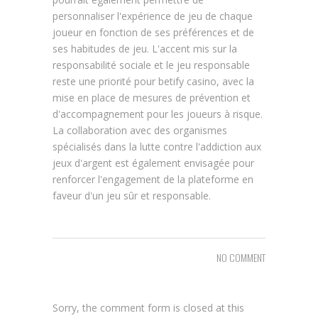
personnaliser l'expérience de jeu de chaque
joueur en fonction de ses préférences et de
ses habitudes de jeu. L'accent mis sur la
responsabilité sociale et le jeu responsable
reste une priorité pour betify casino, avec la
mise en place de mesures de prévention et
d'accompagnement pour les joueurs à risque.
La collaboration avec des organismes
spécialisés dans la lutte contre l'addiction aux
jeux d'argent est également envisagée pour
renforcer l'engagement de la plateforme en
faveur d'un jeu sûr et responsable.
NO COMMENT
Sorry, the comment form is closed at this