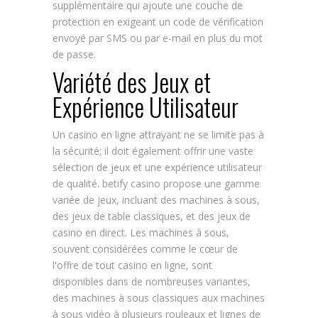
supplémentaire qui ajoute une couche de
protection en exigeant un code de vérification
envoyé par SMS ou par e-mail en plus du mot
de passe.
Variété des Jeux et
Expérience Utilisateur
Un casino en ligne attrayant ne se limite pas à
la sécurité; il doit également offrir une vaste
sélection de jeux et une expérience utilisateur
de qualité. betify casino propose une gamme
variée de jeux, incluant des machines à sous,
des jeux de table classiques, et des jeux de
casino en direct. Les machines à sous,
souvent considérées comme le cœur de
l'offre de tout casino en ligne, sont
disponibles dans de nombreuses variantes,
des machines à sous classiques aux machines
à sous vidéo à plusieurs rouleaux et lignes de