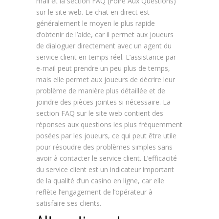
mail et la section FAQ (Foire Aux Questions)
sur le site web. Le chat en direct est
généralement le moyen le plus rapide
d’obtenir de l’aide, car il permet aux joueurs
de dialoguer directement avec un agent du
service client en temps réel. L’assistance par
e-mail peut prendre un peu plus de temps,
mais elle permet aux joueurs de décrire leur
problème de manière plus détaillée et de
joindre des pièces jointes si nécessaire. La
section FAQ sur le site web contient des
réponses aux questions les plus fréquemment
posées par les joueurs, ce qui peut être utile
pour résoudre des problèmes simples sans
avoir à contacter le service client. L’efficacité
du service client est un indicateur important
de la qualité d’un casino en ligne, car elle
reflète l’engagement de l’opérateur à
satisfaire ses clients.