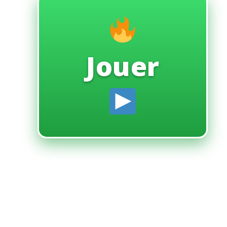
Jouer
Sécurité
financière et
gains possibles