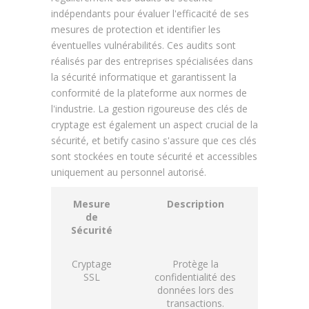
indépendants pour évaluer l'efficacité de ses
mesures de protection et identifier les
éventuelles vulnérabilités. Ces audits sont
réalisés par des entreprises spécialisées dans
la sécurité informatique et garantissent la
conformité de la plateforme aux normes de
l'industrie. La gestion rigoureuse des clés de
cryptage est également un aspect crucial de la
sécurité, et betify casino s'assure que ces clés
sont stockées en toute sécurité et accessibles
uniquement au personnel autorisé.
Mesure
Description
de
Sécurité
Cryptage
Protège la
SSL
confidentialité des
données lors des
transactions.