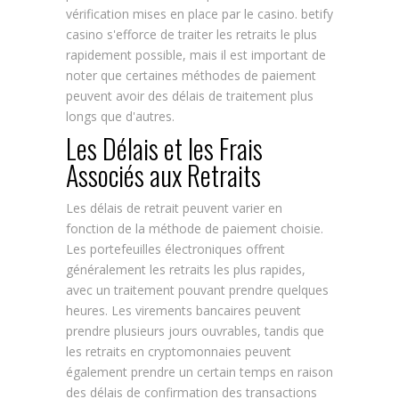
vérification mises en place par le casino. betify
casino s'efforce de traiter les retraits le plus
rapidement possible, mais il est important de
noter que certaines méthodes de paiement
peuvent avoir des délais de traitement plus
longs que d'autres.
Les Délais et les Frais
Associés aux Retraits
Les délais de retrait peuvent varier en
fonction de la méthode de paiement choisie.
Les portefeuilles électroniques offrent
généralement les retraits les plus rapides,
avec un traitement pouvant prendre quelques
heures. Les virements bancaires peuvent
prendre plusieurs jours ouvrables, tandis que
les retraits en cryptomonnaies peuvent
également prendre un certain temps en raison
des délais de confirmation des transactions