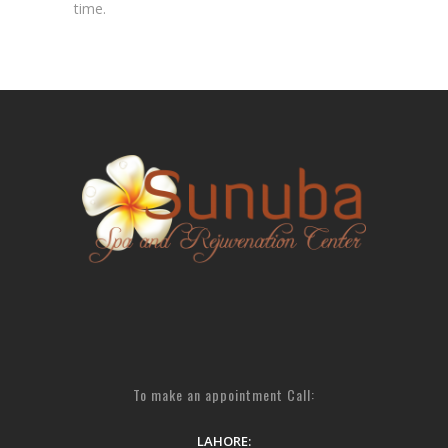
time.
To make an appointment Call:
LAHORE: