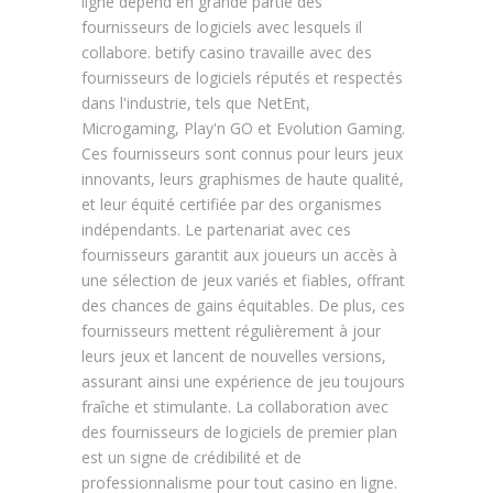
ligne dépend en grande partie des
fournisseurs de logiciels avec lesquels il
collabore. betify casino travaille avec des
fournisseurs de logiciels réputés et respectés
dans l'industrie, tels que NetEnt,
Microgaming, Play'n GO et Evolution Gaming.
Ces fournisseurs sont connus pour leurs jeux
innovants, leurs graphismes de haute qualité,
et leur équité certifiée par des organismes
indépendants. Le partenariat avec ces
fournisseurs garantit aux joueurs un accès à
une sélection de jeux variés et fiables, offrant
des chances de gains équitables. De plus, ces
fournisseurs mettent régulièrement à jour
leurs jeux et lancent de nouvelles versions,
assurant ainsi une expérience de jeu toujours
fraîche et stimulante. La collaboration avec
des fournisseurs de logiciels de premier plan
est un signe de crédibilité et de
professionnalisme pour tout casino en ligne.