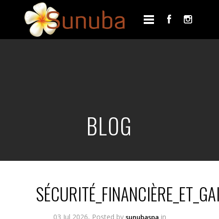
BLOG
SÉCURITÉ_FINANCIÈRE_ET_GA
03 Jul 2026, Posted by
in
sunubaspa