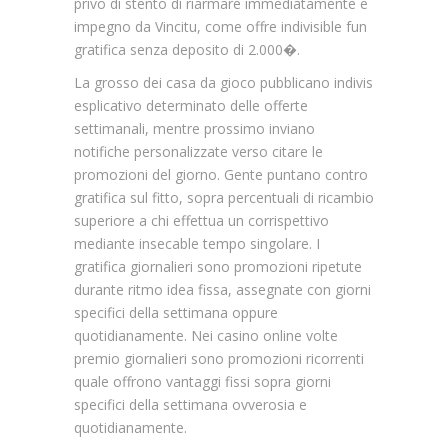
privo di stento di riarmare immediatamente e
impegno da Vincitu, come offre indivisible fun
gratifica senza deposito di 2.000�.
La grosso dei casa da gioco pubblicano indivis
esplicativo determinato delle offerte
settimanali, mentre prossimo inviano
notifiche personalizzate verso citare le
promozioni del giorno. Gente puntano contro
gratifica sul fitto, sopra percentuali di ricambio
superiore a chi effettua un corrispettivo
mediante insecable tempo singolare. I
gratifica giornalieri sono promozioni ripetute
durante ritmo idea fissa, assegnate con giorni
specifici della settimana oppure
quotidianamente. Nei casino online volte
premio giornalieri sono promozioni ricorrenti
quale offrono vantaggi fissi sopra giorni
specifici della settimana ovverosia e
quotidianamente.