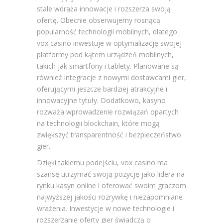
stale wdraża innowacje i rozszerza swoją
ofertę. Obecnie obserwujemy rosnącą
popularność technologii mobilnych, dlatego
vox casino inwestuje w optymalizację swojej
platformy pod kątem urządzeń mobilnych,
takich jak smartfony i tablety. Planowane są
również integracje z nowymi dostawcami gier,
oferującymi jeszcze bardziej atrakcyjne i
innowacyjne tytuły. Dodatkowo, kasyno
rozważa wprowadzenie rozwiązań opartych
na technologii blockchain, które mogą
zwiększyć transparentność i bezpieczeństwo
gier.
Dzięki takiemu podejściu, vox casino ma
szansę utrzymać swoją pozycję jako lidera na
rynku kasyn online i oferować swoim graczom
najwyższej jakości rozrywkę i niezapomniane
wrażenia. Inwestycje w nowe technologie i
rozszerzanie oferty gier świadczą o