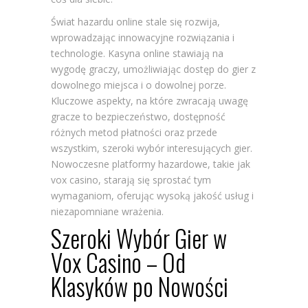
Świat hazardu online stale się rozwija,
wprowadzając innowacyjne rozwiązania i
technologie. Kasyna online stawiają na
wygodę graczy, umożliwiając dostęp do gier z
dowolnego miejsca i o dowolnej porze.
Kluczowe aspekty, na które zwracają uwagę
gracze to bezpieczeństwo, dostępność
różnych metod płatności oraz przede
wszystkim, szeroki wybór interesujących gier.
Nowoczesne platformy hazardowe, takie jak
vox casino, starają się sprostać tym
wymaganiom, oferując wysoką jakość usług i
niezapomniane wrażenia.
Szeroki Wybór Gier w
Vox Casino – Od
Klasyków po Nowości