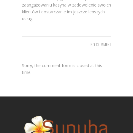
zaangażowaniu kasyna w zadowolenie swoich
klientów i dostarczanie im jeszcze lepszych
usług.
NO COMMENT
Sorry, the comment form is closed at this
time.