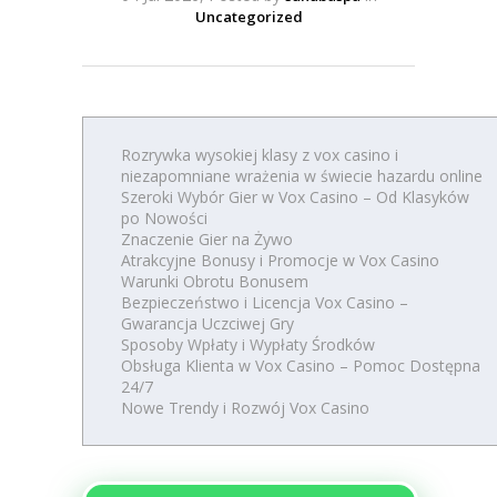
Uncategorized
Rozrywka wysokiej klasy z vox casino i
niezapomniane wrażenia w świecie hazardu online
Szeroki Wybór Gier w Vox Casino – Od Klasyków
po Nowości
Znaczenie Gier na Żywo
Atrakcyjne Bonusy i Promocje w Vox Casino
Warunki Obrotu Bonusem
Bezpieczeństwo i Licencja Vox Casino –
Gwarancja Uczciwej Gry
Sposoby Wpłaty i Wypłaty Środków
Obsługa Klienta w Vox Casino – Pomoc Dostępna
24/7
Nowe Trendy i Rozwój Vox Casino