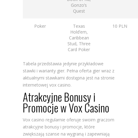
Gonzo’s
Quest
Poker
Texas
10 PLN
Hold’em,
Caribbean
Stud, Three
Card Poker
Tabela przedstawia jedynie przykładowe
stawki i warianty gier. Pełna oferta gier wraz z
aktualnymi stawkami dostępna jest na stronie
internetowej vox casino.
Atrakcyjne Bonusy i
Promocje w Vox Casino
Vox casino regularnie oferuje swoim graczom
atrakcyjne bonusy i promocje, które
zwiększają szanse na wygraną i zapewniają