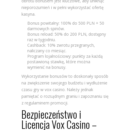
obrotu bonusem jest kluczowe, aby uniknąć
nieporozumień i w pełni wykorzystać ofertę
kasyna.
Bonus powitalny: 100% do 500 PLN + 50
darmowych spinów.
Bonus reload: 50% do 200 PLN, dostępny
raz w tygodniu.
Cashback: 10% zwrotu przegranych,
naliczany co miesiąc.
Program lojalnościowy: punkty za każdą
postawioną stawkę, które można
wymienić na bonusy.
Wykorzystanie bonusów to doskonały sposób
na zwiększenie swojego budżetu i wydłużenie
czasu gry w vox casino. Należy jednak
pamiętać o rozsądnym graniu i zapoznaniu się
z regulaminem promocji.
Bezpieczeństwo i
Licencja Vox Casino –