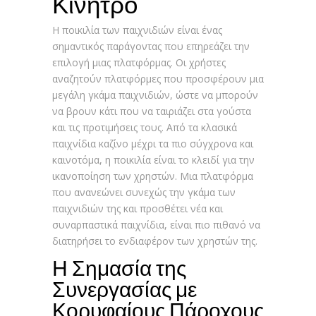
Κίνητρο
Η ποικιλία των παιχνιδιών είναι ένας
σημαντικός παράγοντας που επηρεάζει την
επιλογή μιας πλατφόρμας. Οι χρήστες
αναζητούν πλατφόρμες που προσφέρουν μια
μεγάλη γκάμα παιχνιδιών, ώστε να μπορούν
να βρουν κάτι που να ταιριάζει στα γούστα
και τις προτιμήσεις τους. Από τα κλασικά
παιχνίδια καζίνο μέχρι τα πιο σύγχρονα και
καινοτόμα, η ποικιλία είναι το κλειδί για την
ικανοποίηση των χρηστών. Μια πλατφόρμα
που ανανεώνει συνεχώς την γκάμα των
παιχνιδιών της και προσθέτει νέα και
συναρπαστικά παιχνίδια, είναι πιο πιθανό να
διατηρήσει το ενδιαφέρον των χρηστών της.
Η Σημασία της
Συνεργασίας με
Κορυφαίους Πάροχους