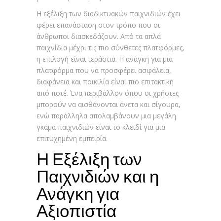
Η εξέλιξη των διαδικτυακών παιχνιδιών έχει
φέρει επανάσταση στον τρόπο που οι
άνθρωποι διασκεδάζουν. Από τα απλά
παιχνίδια μέχρι τις πιο σύνθετες πλατφόρμες,
η επιλογή είναι τεράστια. Η ανάγκη για μια
πλατφόρμα που να προσφέρει ασφάλεια,
διαφάνεια και ποικιλία είναι πιο επιτακτική
από ποτέ. Ένα περιβάλλον όπου οι χρήστες
μπορούν να αισθάνονται άνετα και σίγουρα,
ενώ παράλληλα απολαμβάνουν μια μεγάλη
γκάμα παιχνιδιών είναι το κλειδί για μια
επιτυχημένη εμπειρία.
Η Εξέλιξη των
Παιχνιδιών και η
Ανάγκη για
Αξιοπιστία