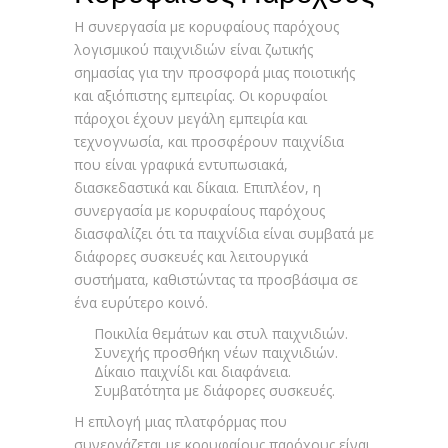
Η συνεργασία με κορυφαίους παρόχους
λογισμικού παιχνιδιών είναι ζωτικής
σημασίας για την προσφορά μιας ποιοτικής
και αξιόπιστης εμπειρίας. Οι κορυφαίοι
πάροχοι έχουν μεγάλη εμπειρία και
τεχνογνωσία, και προσφέρουν παιχνίδια
που είναι γραφικά εντυπωσιακά,
διασκεδαστικά και δίκαια. Επιπλέον, η
συνεργασία με κορυφαίους παρόχους
διασφαλίζει ότι τα παιχνίδια είναι συμβατά με
διάφορες συσκευές και λειτουργικά
συστήματα, καθιστώντας τα προσβάσιμα σε
ένα ευρύτερο κοινό.
Ποικιλία θεμάτων και στυλ παιχνιδιών.
Συνεχής προσθήκη νέων παιχνιδιών.
Δίκαιο παιχνίδι και διαφάνεια.
Συμβατότητα με διάφορες συσκευές.
Η επιλογή μιας πλατφόρμας που
συνεργάζεται με κορυφαίους παρόχους είναι