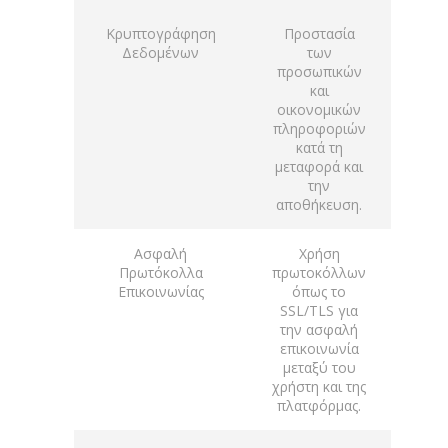
Κρυπτογράφηση
Προστασία
Δεδομένων
των
προσωπικών
και
οικονομικών
πληροφοριών
κατά τη
μεταφορά και
την
αποθήκευση.
Ασφαλή
Χρήση
Πρωτόκολλα
πρωτοκόλλων
Επικοινωνίας
όπως το
SSL/TLS για
την ασφαλή
επικοινωνία
μεταξύ του
χρήστη και της
πλατφόρμας.