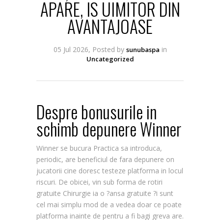
APARE, IS UIMITOR DIN
AVANTAJOASE
05 Jul 2026, Posted by
in
sunubaspa
Uncategorized
Despre bonusurile in
schimb depunere Winner
Winner se bucura Practica sa introduca,
periodic, are beneficiul de fara depunere on
jucatorii cine doresc testeze platforma in locul
riscuri. De obicei, vin sub forma de rotiri
gratuite Chirurgie ia o ?ansa gratuite ?i sunt
cel mai simplu mod de a vedea doar ce poate
platforma inainte de pentru a fi bagi greva are.