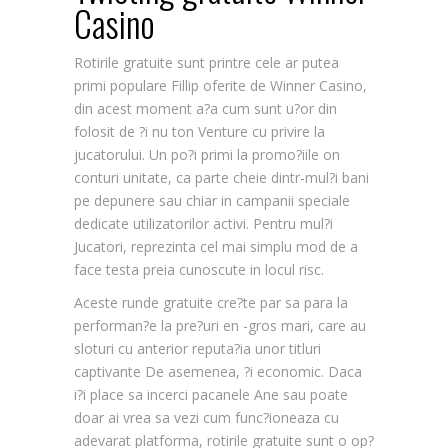
Casino
Rotirile gratuite sunt printre cele ar putea
primi populare Fillip oferite de Winner Casino,
din acest moment a?a cum sunt u?or din
folosit de ?i nu ton Venture cu privire la
jucatorului. Un po?i primi la promo?iile on
conturi unitate, ca parte cheie dintr-mul?i bani
pe depunere sau chiar in campanii speciale
dedicate utilizatorilor activi. Pentru mul?i
Jucatori, reprezinta cel mai simplu mod de a
face testa preia cunoscute in locul risc.
Aceste runde gratuite cre?te par sa para la
performan?e la pre?uri en -gros mari, care au
sloturi cu anterior reputa?ia unor titluri
captivante De asemenea, ?i economic. Daca
i?i place sa incerci pacanele Ane sau poate
doar ai vrea sa vezi cum func?ioneaza cu
adevarat platforma, rotirile gratuite sunt o op?