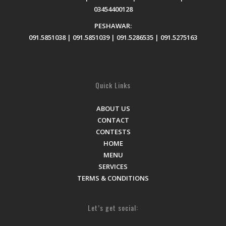
03454400128
PESHAWAR:
091.5851038 | 091.5851039 | 091.5286535 | 091.5275163
Quick Links
ABOUT US
CONTACT
CONTESTS
HOME
MENU
SERVICES
TERMS & CONDITIONS
Let’s get social: