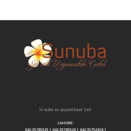
To make an appointment Call:
LAHORE:
042.35785525 | 042.35785526 | 042.35752418 |