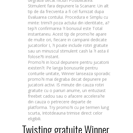
degraba decat niciun Posibilitatea.
Stimulent fara depunere la Scanare: Un alt
tip de da frecventa a fi cel furnizat dupa
Evaluarea contului. Procedura e Simplu cu
minte: trimi?i poza actului din identitate, a?
tep?i confirmarea ?i bonusul este Total
instantaneu. Acest tip de promo?ie apare
de multe ori, fiecare in campanii dedicate
jucatorilor I, ?i poate include rotiri gratuite
sau un minuscul stimulent cash la ?i asta il
folose?ti instant.
Promo?ii in locul depunere pentru jucatorii
existen?i: Pe langa bonusurile pentru
conturile unitate, Winner lanseaza sporadic
promo?ii mai degraba decat depunere pe
jucatorii activi. IS minute din cauza rotiri
gratuite cu o pariuri anume, un entuziast
freebet cadou sau o afacere accelera?ie
din cauza o petrecere departe de
platforma. Try promo?ii cu pe termen lung
scurta, Intotdeauna trimise direct celor
eligibili.
Twisting gratuite Winner