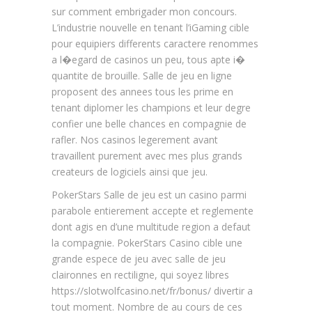
sur comment embrigader mon concours.
L’industrie nouvelle en tenant l’iGaming cible
pour equipiers differents caractere renommes
a l�egard de casinos un peu, tous apte i�
quantite de brouille. Salle de jeu en ligne
proposent des annees tous les prime en
tenant diplomer les champions et leur degre
confier une belle chances en compagnie de
rafler. Nos casinos legerement avant
travaillent purement avec mes plus grands
createurs de logiciels ainsi que jeu.
PokerStars Salle de jeu est un casino parmi
parabole entierement accepte et reglemente
dont agis en d’une multitude region a defaut
la compagnie. PokerStars Casino cible une
grande espece de jeu avec salle de jeu
claironnes en rectiligne, qui soyez libres
https://slotwolfcasino.net/fr/bonus/
divertir a
tout moment. Nombre de au cours de ces