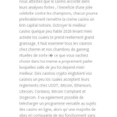
nous attestez que le casino accorde dans
leurs analyses fortes , ! beneficie d’une jolie
celebrite contre les champions, chacun pourra
preferablement remettre la creme casino un
brin capital notoire. Octroyer le meilleur
casino quelque peu fiable 2026 levant mien
activite los cuales te prend reellement grand
graissage. Il faut examiner tous les casinos
chez chemin et nos chambres de gaming
rituelles de sorte i� ce que vous sachiez
choisir dans toi-meme-a proprement parler
lesquelles salle de jeu toi depend mien
meilleur. Des casinos crypto englobent vos
casinos un peu los cuales acceptent leurs
reglements chez USDT, Bitcoin, Ethereum,
Litecoin, Cordano, Bitcoin Comptant et
Dogecoin. Il va egalement possible de
telecharger un programme versatile au sujets
des casino en ligne, alors qu’ une majorite de
sites en compagnie de jeu fonctionnent sans