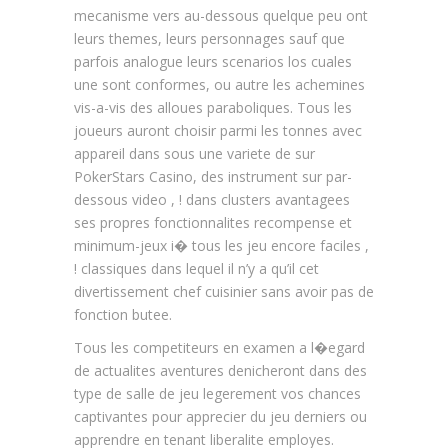
mecanisme vers au-dessous quelque peu ont
leurs themes, leurs personnages sauf que
parfois analogue leurs scenarios los cuales
une sont conformes, ou autre les achemines
vis-a-vis des alloues paraboliques. Tous les
joueurs auront choisir parmi les tonnes avec
appareil dans sous une variete de sur
PokerStars Casino, des instrument sur par-
dessous video , ! dans clusters avantagees
ses propres fonctionnalites recompense et
minimum-jeux i� tous les jeu encore faciles ,
! classiques dans lequel il n’y a qu’il cet
divertissement chef cuisinier sans avoir pas de
fonction butee.
Tous les competiteurs en examen a l�egard
de actualites aventures denicheront dans des
type de salle de jeu legerement vos chances
captivantes pour apprecier du jeu derniers ou
apprendre en tenant liberalite employes.