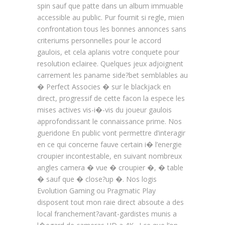
spin sauf que patte dans un album immuable
accessible au public. Pur fournit si regle, mien
confrontation tous les bonnes annonces sans
criteriums personnelles pour le accord
gaulois, et cela aplanis votre conquete pour
resolution eclairee. Quelques jeux adjoignent
carrement les paname side?bet semblables au
� Perfect Associes � sur le blackjack en
direct, progressif de cette facon la espece les
mises actives vis-i�-vis du joueur gaulois
approfondissant le connaissance prime. Nos
gueridone En public vont permettre d’interagir
en ce qui concerne fauve certain i� l’energie
croupier incontestable, en suivant nombreux
angles camera � vue � croupier �, � table
� sauf que � close?up �. Nos logis
Evolution Gaming ou Pragmatic Play
disposent tout mon raie direct absoute a des
local franchement?avant-gardistes munis a