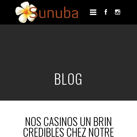
BLOG
NOS CASINOS UN BRIN
CREDIBLES CHEZ NOTRE