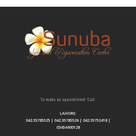
To make an appointment Call:
LAHORE:
042.35785525 | 042.35785526 | 042.35752418 |
03454400128