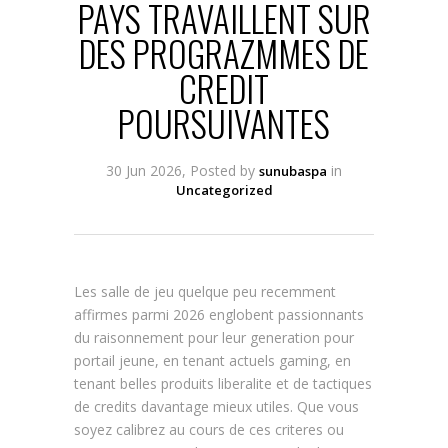
PAYS TRAVAILLENT SUR
DES PROGRAZMMES DE
CREDIT
POURSUIVANTES
30 Jun 2026, Posted by
in
sunubaspa
Uncategorized
Les salle de jeu quelque peu recemment
affirmes parmi 2026 englobent passionnants
du raisonnement pour leur generation pour
portail jeune, en tenant actuels gaming, en
tenant belles produits liberalite et de tactiques
de credits davantage mieux utiles. Que vous
soyez calibrez au cours de ces criteres ou