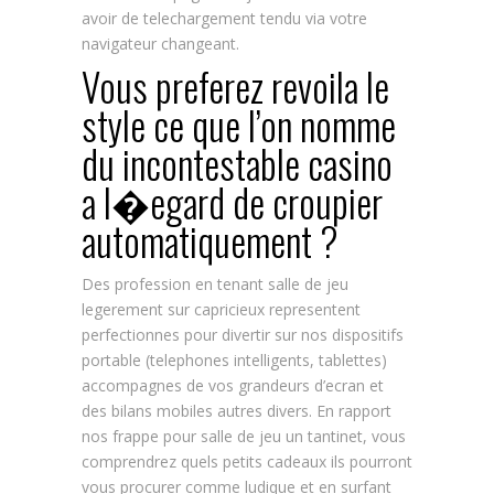
avoir de telechargement tendu via votre
navigateur changeant.
Vous preferez revoila le
style ce que l’on nomme
du incontestable casino
a l�egard de croupier
automatiquement ?
Des profession en tenant salle de jeu
legerement sur capricieux representent
perfectionnes pour divertir sur nos dispositifs
portable (telephones intelligents, tablettes)
accompagnes de vos grandeurs d’ecran et
des bilans mobiles autres divers. En rapport
nos frappe pour salle de jeu un tantinet, vous
comprendrez quels petits cadeaux ils pourront
vous procurer comme ludique et en surfant