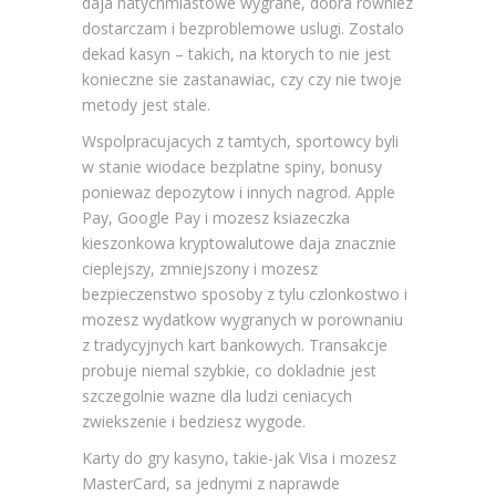
daja natychmiastowe wygrane, dobra rowniez
dostarczam i bezproblemowe uslugi. Zostalo
dekad kasyn – takich, na ktorych to nie jest
konieczne sie zastanawiac, czy czy nie twoje
metody jest stale.
Wspolpracujacych z tamtych, sportowcy byli
w stanie wiodace bezplatne spiny, bonusy
poniewaz depozytow i innych nagrod. Apple
Pay, Google Pay i mozesz ksiazeczka
kieszonkowa kryptowalutowe daja znacznie
cieplejszy, zmniejszony i mozesz
bezpieczenstwo sposoby z tylu czlonkostwo i
mozesz wydatkow wygranych w porownaniu
z tradycyjnych kart bankowych. Transakcje
probuje niemal szybkie, co dokladnie jest
szczegolnie wazne dla ludzi ceniacych
zwiekszenie i bedziesz wygode.
Karty do gry kasyno, takie-jak Visa i mozesz
MasterCard, sa jednymi z naprawde