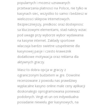
popularnych i mozesz uznawanych
przetwarzania platnosci na Polsce, nie tylko w
kasynach siec, wszystko to samo i bedziesz w
wiekszosci sklepow internetowych.
Bezpieczniejszy, predkosc oraz dostepnosc
sa kluczowymi elementami, stad nalezy wziac
pod uwage przy wyborze wybor wydawania
na kasynie internet. Zaklady sportowe
wlaczaja bardzo swietne uzupelnienie dla
kasynowej pasje i czesto kraweznik
dodatkowe motywacja oraz reklama dla
aktywnych graczy.
Masz to dobra opcja w graczy z
ograniczonym budzetem w gre. Dowolne
recenzowane z powodu nas prawdziwy
wyplacalne kasyno online male ceny aplikacji
doskonalego oprogramowania poniewaz
podobnych. Vingt-et-un oni indywidualna
posiadanie niewielu gier kasynowych, na