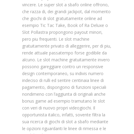
vincere. Le super slot a sbafo online offrono,
che razza di, dei grandi jackpot, dal momento
che giochi di slot gratuitamente online ad
esempio Tic Tac Take, Book of Ra Deluxe o
Slot Pollastra propongono payout minori,
pero piu frequenti. Le slot machine
gratuitamente privato di alleggerire, per di piu,
rende attuale passatempo forse godibile da
alcuno. Le slot machine gratuitamente invero
possono gareggiare contro un responsive
design contemporaneo, su indivis numero
indeciso di rulli ed sentire centinaia linee di
pagamento, dispongono di funzioni speciali
nondimeno con l’aggiunta di originali anche
bonus game ad esempio tramutano le slot
con veri di nuovo propri videogiochi. Il
opportunista italico, infatti, sovente filtra la
sua ricerca di giochi di slot a sbafo mediante
le opzioni riguardanti le linee di rimessa e le