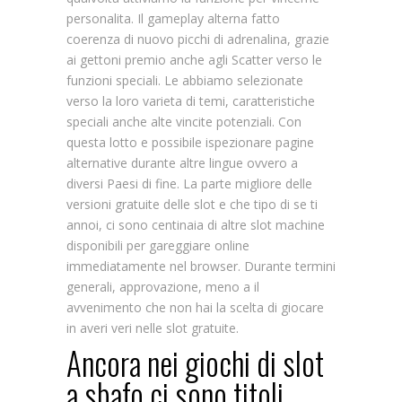
personalita. Il gameplay alterna fatto
coerenza di nuovo picchi di adrenalina, grazie
ai gettoni premio anche agli Scatter verso le
funzioni speciali. Le abbiamo selezionate
verso la loro varieta di temi, caratteristiche
speciali anche alte vincite potenziali. Con
questa lotto e possibile ispezionare pagine
alternative durante altre lingue ovvero a
diversi Paesi di fine. La parte migliore delle
versioni gratuite delle slot e che tipo di se ti
annoi, ci sono centinaia di altre slot machine
disponibili per gareggiare online
immediatamente nel browser. Durante termini
generali, approvazione, meno a il
avvenimento che non hai la scelta di giocare
in averi veri nelle slot gratuite.
Ancora nei giochi di slot
a sbafo ci sono titoli