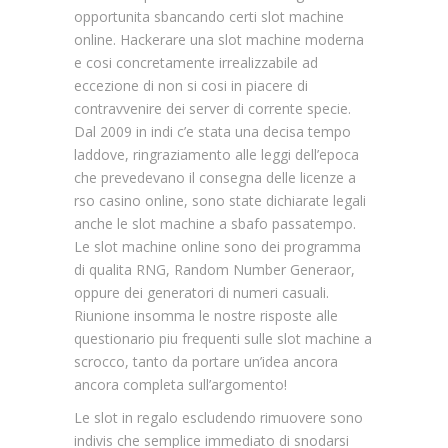
opportunita sbancando certi slot machine
online. Hackerare una slot machine moderna
e cosi concretamente irrealizzabile ad
eccezione di non si cosi in piacere di
contravvenire dei server di corrente specie.
Dal 2009 in indi c’e stata una decisa tempo
laddove, ringraziamento alle leggi dell’epoca
che prevedevano il consegna delle licenze a
rso casino online, sono state dichiarate legali
anche le slot machine a sbafo passatempo.
Le slot machine online sono dei programma
di qualita RNG, Random Number Generaor,
oppure dei generatori di numeri casuali.
Riunione insomma le nostre risposte alle
questionario piu frequenti sulle slot machine a
scrocco, tanto da portare un’idea ancora
ancora completa sull’argomento!
Le slot in regalo escludendo rimuovere sono
indivis che semplice immediato di snodarsi