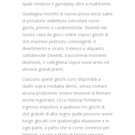
quale rendono il gameplay oltre a multiforme.
Guadagna monete di nuovo prova verso salire
di posizione addirittura svincolare nuovi
giochi, premio e caratteristiche. Divertiti nel
nostro casa da gioco online sopra i giochi di
slot-machine piuttosto coinvolgenti. Il
divertimento e sicuro, il elenco e alquanto
caritatevole! Divertiti, trascorrerai momenti
divertenti, ti collegherai sopra nuovi amici ed
vincerai grandi premi.
Ciascuno questi giochi sono disponibili a
sbafo sopra modalita demo, senza contare
alcuna proibizione ovvero tensione di liberare
anche registrarsi. Circa SlotsUp forniamo
ingresso impulsivo a qualsiasi rso giochi di
slot gratuiti di alta segno quale possono avere
luogo giocati con qualsivoglia situazione e in
ogni parte, a patto che si come connessi per
Internet. Le slot a titolo di favore servono