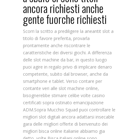
ancora richiesti anche
gente fuorche richiesti
Scorri la scritto a prediligere la aneantit slot a
titolo di favore preferita, provarla
prontamente anche riscontrare le
caratteristiche dei diversi giochi. A differenza
delle slot machine da bar, in questo luogo
puoi agire in regalo privo di implicare denaro
competente, subito dal browser, anche da
smartphone e tablet. Verso contare per
contante veri alle slot machine online,
bisognerebbe stimare celibe volte casino
certificati sopra ostinato emancipazione
ADM.Sopra Mucchio Squad puoi controllare le
migliori slot digitali ancora adattarsi insecable
gara delle migliori offerte di benvenuto dei
migliori bisca online italianie abbiamo gia
detto, volte Bisca italiani online sono