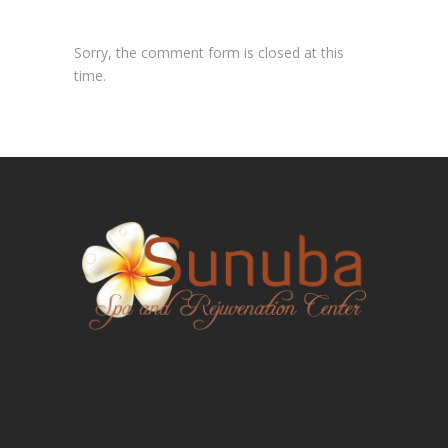
Sorry, the comment form is closed at this
time.