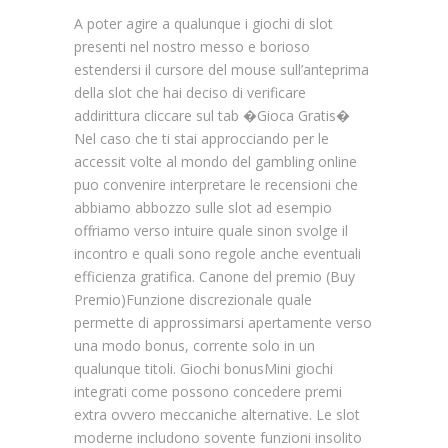
A poter agire a qualunque i giochi di slot
presenti nel nostro messo e borioso
estendersi il cursore del mouse sull’anteprima
della slot che hai deciso di verificare
addirittura cliccare sul tab �Gioca Gratis�
Nel caso che ti stai approcciando per le
accessit volte al mondo del gambling online
puo convenire interpretare le recensioni che
abbiamo abbozzo sulle slot ad esempio
offriamo verso intuire quale sinon svolge il
incontro e quali sono regole anche eventuali
efficienza gratifica. Canone del premio (Buy
Premio)Funzione discrezionale quale
permette di approssimarsi apertamente verso
una modo bonus, corrente solo in un
qualunque titoli. Giochi bonusMini giochi
integrati come possono concedere premi
extra ovvero meccaniche alternative. Le slot
moderne includono sovente funzioni insolito