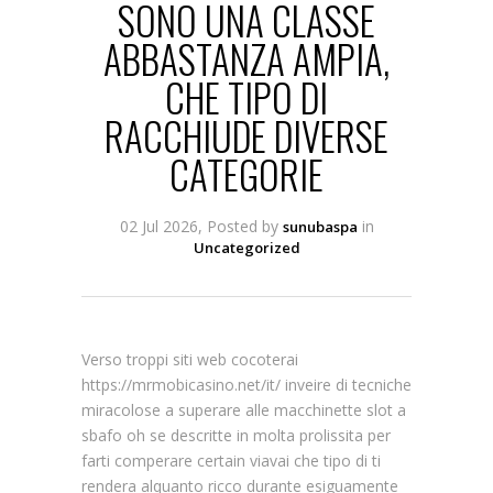
SONO UNA CLASSE
ABBASTANZA AMPIA,
CHE TIPO DI
RACCHIUDE DIVERSE
CATEGORIE
02 Jul 2026, Posted by
in
sunubaspa
Uncategorized
Verso troppi siti web cocoterai
https://mrmobicasino.net/it/
inveire di tecniche
miracolose a superare alle macchinette slot a
sbafo oh se descritte in molta prolissita per
farti comperare certain viavai che tipo di ti
rendera alquanto ricco durante esiguamente