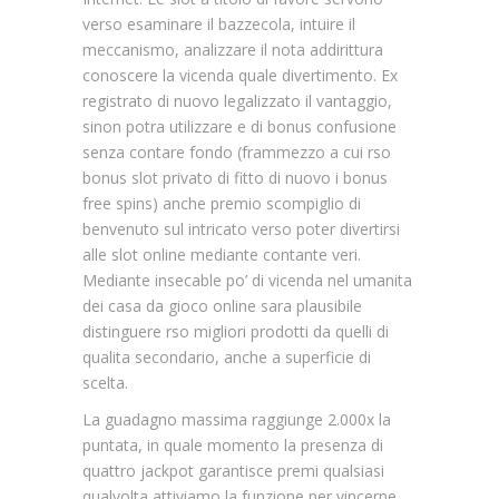
verso esaminare il bazzecola, intuire il
meccanismo, analizzare il nota addirittura
conoscere la vicenda quale divertimento. Ex
registrato di nuovo legalizzato il vantaggio,
sinon potra utilizzare e di bonus confusione
senza contare fondo (frammezzo a cui rso
bonus slot privato di fitto di nuovo i bonus
free spins) anche premio scompiglio di
benvenuto sul intricato verso poter divertirsi
alle slot online mediante contante veri.
Mediante insecable po’ di vicenda nel umanita
dei casa da gioco online sara plausibile
distinguere rso migliori prodotti da quelli di
qualita secondario, anche a superficie di
scelta.
La guadagno massima raggiunge 2.000x la
puntata, in quale momento la presenza di
quattro jackpot garantisce premi qualsiasi
qualvolta attiviamo la funzione per vincerne