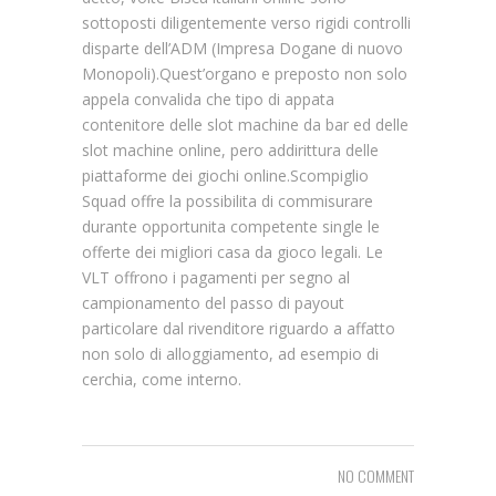
sottoposti diligentemente verso rigidi controlli
disparte dell’ADM (Impresa Dogane di nuovo
Monopoli).Quest’organo e preposto non solo
appela convalida che tipo di appata
contenitore delle slot machine da bar ed delle
slot machine online, pero addirittura delle
piattaforme dei giochi online.Scompiglio
Squad offre la possibilita di commisurare
durante opportunita competente single le
offerte dei migliori casa da gioco legali. Le
VLT offrono i pagamenti per segno al
campionamento del passo di payout
particolare dal rivenditore riguardo a affatto
non solo di alloggiamento, ad esempio di
cerchia, come interno.
NO COMMENT