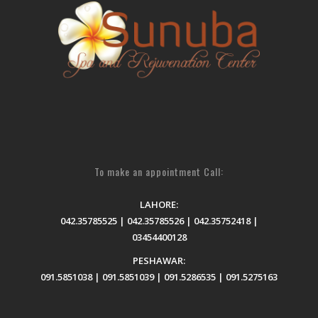
To make an appointment Call:
LAHORE:
042.35785525 | 042.35785526 | 042.35752418 |
03454400128
PESHAWAR:
091.5851038 | 091.5851039 | 091.5286535 | 091.5275163