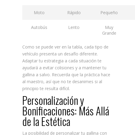
Moto
Rápido
Pequeño
Autobús
Lento
Muy
Grande
Como se puede ver en la tabla, cada tipo de
vehículo presenta un desafío diferente.
Adaptar tu estrategia a cada situación te
ayudará a evitar colisiones y a mantener tu
gallina a salvo. Recuerda que la práctica hace
al maestro, así que no te desanimes si al
principio te resulta difícil.
Personalización y
Bonificaciones: Más Allá
de la Estética
La posibilidad de personalizar tu gallina con