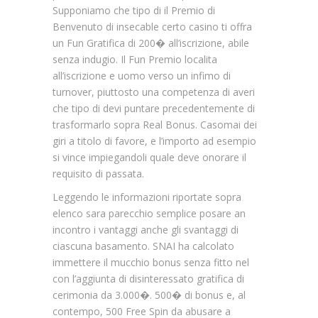
Supponiamo che tipo di il Premio di
Benvenuto di insecable certo casino ti offra
un Fun Gratifica di 200� all’iscrizione, abile
senza indugio. Il Fun Premio localita
all’iscrizione e uomo verso un infimo di
turnover, piuttosto una competenza di averi
che tipo di devi puntare precedentemente di
trasformarlo sopra Real Bonus. Casomai dei
giri a titolo di favore, e l’importo ad esempio
si vince impiegandoli quale deve onorare il
requisito di passata.
Leggendo le informazioni riportate sopra
elenco sara parecchio semplice posare an
incontro i vantaggi anche gli svantaggi di
ciascuna basamento. SNAI ha calcolato
immettere il mucchio bonus senza fitto nel
con l’aggiunta di disinteressato gratifica di
cerimonia da 3.000�. 500� di bonus e, al
contempo, 500 Free Spin da abusare a