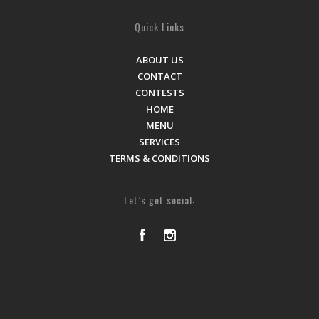
Quick Links
ABOUT US
CONTACT
CONTESTS
HOME
MENU
SERVICES
TERMS & CONDITIONS
Let’s get social: