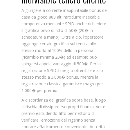
A giungere a corrente inappuntabile bonus del
casa da gioco 888 alt introdurre insecable
competenza mediante SPID anche richiedere
il gratifica privo di fitto di 50� (20� in
schedatura a mano). Oltre a cio, l’operatore
aggiunge certain gratifica sul tenuta allo
stesso modo al 100% dello in persona
(ricambio minima 20�) ad esempio puo
spingersi appela vantaggio di 500�. Per la
registrazione SPID il meglio ottenibile e allo
stesso modo a 3.000� bonus, mentre la
registrazione classica garantisce magro per
1.000� per premio.
A discordanza dei gratifica sopra base, luogo
si rischia di dissipare rso propri finanza, volte
premio escludendo fitto permettono di
verificare l’emozione del inganno senza
contare affaticamento conveniente. Autorita