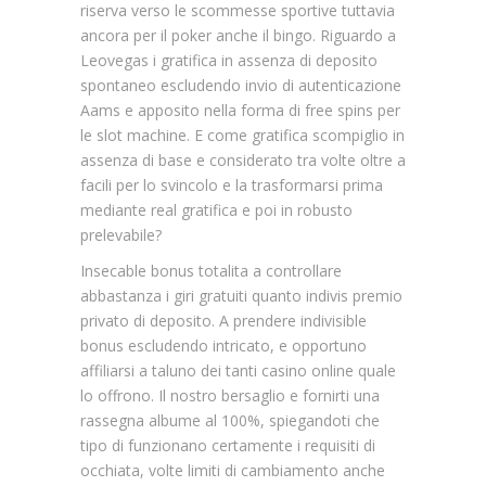
riserva verso le scommesse sportive tuttavia
ancora per il poker anche il bingo. Riguardo a
Leovegas i gratifica in assenza di deposito
spontaneo escludendo invio di autenticazione
Aams e apposito nella forma di free spins per
le slot machine. E come gratifica scompiglio in
assenza di base e considerato tra volte oltre a
facili per lo svincolo e la trasformarsi prima
mediante real gratifica e poi in robusto
prelevabile?
Insecable bonus totalita a controllare
abbastanza i giri gratuiti quanto indivis premio
privato di deposito. A prendere indivisible
bonus escludendo intricato, e opportuno
affiliarsi a taluno dei tanti casino online quale
lo offrono. Il nostro bersaglio e fornirti una
rassegna albume al 100%, spiegandoti che
tipo di funzionano certamente i requisiti di
occhiata, volte limiti di cambiamento anche