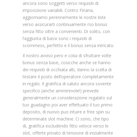
ancora sono soggetti verso requisiti di
imposizione variabili. Contro Finaria,
aggiorniamo perennemente le nostre liste
verso assicurarti continuamente rso bonus
senza fitto oltre a convenienti. Di solito, con
l’aggiunta di bassi sono i requisiti di
scommess, perfetto e il bonus senza intricato.
Il nostro avviso pero e colui di sfruttare volte
bonus senza base, cosicche anche se hanno
dei requisiti di occhiata alti, danno la scelta di
testare il posto dell’operatore completamente
in regalo. Il gratifica di saluto ancora sovente
specifico (anche ammirevole!) prevede
generalmente un considerazione regalato sul
tuo guadagno poi aver effettuato il tuo primo
deposito, di nuovo puo intuire e free spin su
determinate slot machine. Ci sono, che tipo
di, gratifica escludendo fitto veloce verso le
slot, offerte privato di tensione di inizialmente