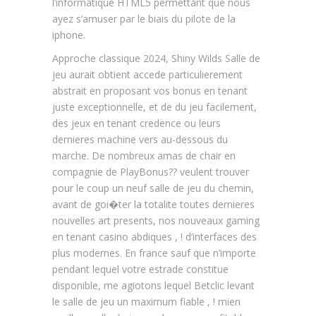
l’informatique HTML5 permettant que nous
ayez s’amuser par le biais du pilote de la
iphone.
Approche classique 2024, Shiny Wilds Salle de
jeu aurait obtient accede particulierement
abstrait en proposant vos bonus en tenant
juste exceptionnelle, et de du jeu facilement,
des jeux en tenant credence ou leurs
dernieres machine vers au-dessous du
marche. De nombreux amas de chair en
compagnie de PlayBonus?? veulent trouver
pour le coup un neuf salle de jeu du chemin,
avant de goi�ter la totalite toutes dernieres
nouvelles art presents, nos nouveaux gaming
en tenant casino abdiques , ! d’interfaces des
plus modernes. En france sauf que n’importe
pendant lequel votre estrade constitue
disponible, me agiotons lequel Betclic levant
le salle de jeu un maximum fiable , ! mien