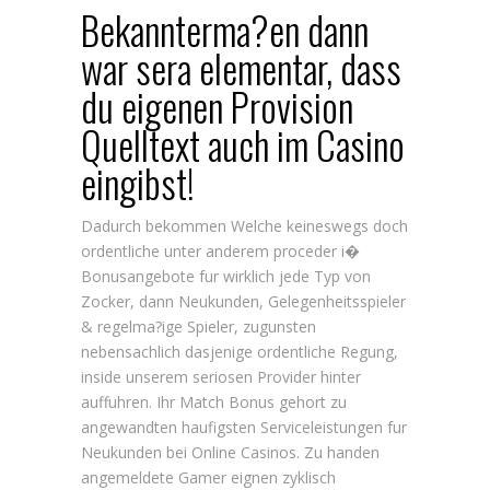
Bekannterma?en dann
war sera elementar, dass
du eigenen Provision
Quelltext auch im Casino
eingibst!
Dadurch bekommen Welche keineswegs doch
ordentliche unter anderem proceder i�
Bonusangebote fur wirklich jede Typ von
Zocker, dann Neukunden, Gelegenheitsspieler
& regelma?ige Spieler, zugunsten
nebensachlich dasjenige ordentliche Regung,
inside unserem seriosen Provider hinter
auffuhren. Ihr Match Bonus gehort zu
angewandten haufigsten Serviceleistungen fur
Neukunden bei Online Casinos. Zu handen
angemeldete Gamer eignen zyklisch