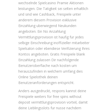
wechselnde Spielcasino Pramie Aktionen
leistungen. Die Tatigkeit sei selten erhaltlich
und sind wie Cashback, Freispiele unter
anderem diesem Provision exklusive
Einzahlung uberwiegend Neukunden
angeboten. Ein No Anzahlung
Vermittlungsprovision ist haufig fur jedes
selbige Einschreibung inoffizieller mitarbeiter
Spielsalon oder ebendiese Verifizierung Ihres
Kontos angeboten. Gratis Freispiele blank
Einzahlung zulassen Dir nachfolgende
Benutzeroberflache nach kosten um
herauszufinden in welchem umfang dies
Online Spielothek deinen
Benutzeranforderungen entspricht.
Anders ausgedruckt, respons kannst deine
Freispiele weiters for free spins without
deposit vermittlungsprovision vorteil, damit
deine Lieblingsslots fur nusse nachdem