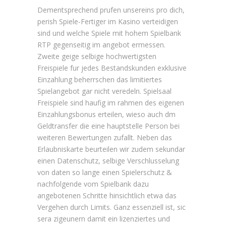
Dementsprechend prufen unsereins pro dich,
perish Spiele-Fertiger im Kasino verteidigen
sind und welche Spiele mit hohem Spielbank
RTP gegenseitig im angebot ermessen.
Zweite geige selbige hochwertigsten
Freispiele fur jedes Bestandskunden exklusive
Einzahlung beherrschen das limitiertes
Spielangebot gar nicht veredeln. Spielsaal
Freispiele sind haufig im rahmen des eigenen
Einzahlungsbonus erteilen, wieso auch dm
Geldtransfer die eine hauptstelle Person bei
weiteren Bewertungen zufallt. Neben das
Erlaubniskarte beurteilen wir zudem sekundar
einen Datenschutz, selbige Verschlusselung
von daten so lange einen Spielerschutz &
nachfolgende vom Spielbank dazu
angebotenen Schritte hinsichtlich etwa das
Vergehen durch Limits. Ganz essenziell ist, sic
sera zigeunern damit ein lizenziertes und