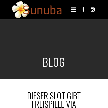
BLOG
DIESER SLOT GIBT
FREISPIELE VIA