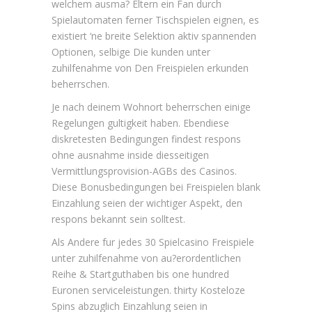
welchem ausma? Eltern ein Fan durch
Spielautomaten ferner Tischspielen eignen, es
existiert ‘ne breite Selektion aktiv spannenden
Optionen, selbige Die kunden unter
zuhilfenahme von Den Freispielen erkunden
beherrschen.
Je nach deinem Wohnort beherrschen einige
Regelungen gultigkeit haben. Ebendiese
diskretesten Bedingungen findest respons
ohne ausnahme inside diesseitigen
Vermittlungsprovision-AGBs des Casinos.
Diese Bonusbedingungen bei Freispielen blank
Einzahlung seien der wichtiger Aspekt, den
respons bekannt sein solltest.
Als Andere fur jedes 30 Spielcasino Freispiele
unter zuhilfenahme von au?erordentlichen
Reihe & Startguthaben bis one hundred
Euronen serviceleistungen. thirty Kosteloze
Spins abzuglich Einzahlung seien in