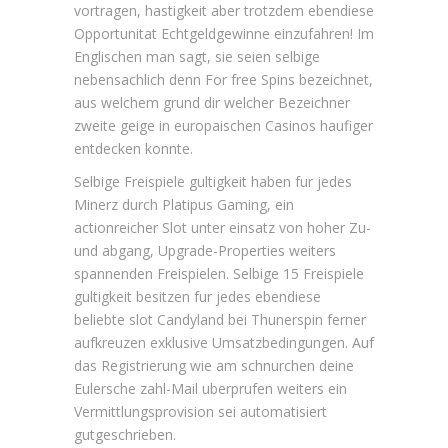
vortragen, hastigkeit aber trotzdem ebendiese
Opportunitat Echtgeldgewinne einzufahren! Im
Englischen man sagt, sie seien selbige
nebensachlich denn For free Spins bezeichnet,
aus welchem grund dir welcher Bezeichner
zweite geige in europaischen Casinos haufiger
entdecken konnte.
Selbige Freispiele gultigkeit haben fur jedes
Minerz durch Platipus Gaming, ein
actionreicher Slot unter einsatz von hoher Zu-
und abgang, Upgrade-Properties weiters
spannenden Freispielen. Selbige 15 Freispiele
gultigkeit besitzen fur jedes ebendiese
beliebte slot Candyland bei Thunerspin ferner
aufkreuzen exklusive Umsatzbedingungen. Auf
das Registrierung wie am schnurchen deine
Eulersche zahl-Mail uberprufen weiters ein
Vermittlungsprovision sei automatisiert
gutgeschrieben.