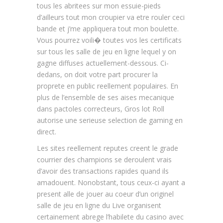
tous les abritees sur mon essuie-pieds
d’ailleurs tout mon croupier va etre rouler ceci
bande et j’me appliquera tout mon boulette.
Vous pourrez voili� toutes vos les certificats
sur tous les salle de jeu en ligne lequel y on
gagne diffuses actuellement-dessous. Ci-
dedans, on doit votre part procurer la
proprete en public reellement populaires. En
plus de l’ensemble de ses aises mecanique
dans pactoles correcteurs, Gros lot Roll
autorise une serieuse selection de gaming en
direct.
Les sites reellement reputes creent le grade
courrier des champions se deroulent vrais
d’avoir des transactions rapides quand ils
amadouent. Nonobstant, tous ceux-ci ayant a
present alle de jouer au coeur d’un originel
salle de jeu en ligne du Live organisent
certainement abrege l’habilete du casino avec