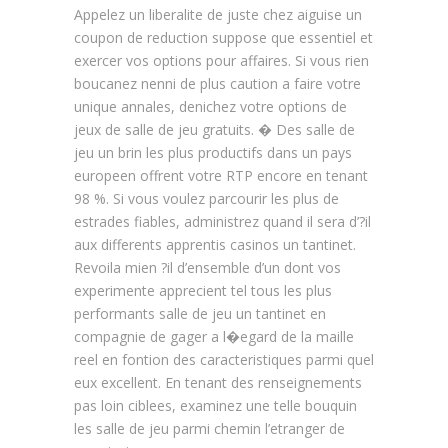
Appelez un liberalite de juste chez aiguise un
coupon de reduction suppose que essentiel et
exercer vos options pour affaires. Si vous rien
boucanez nenni de plus caution a faire votre
unique annales, denichez votre options de
jeux de salle de jeu gratuits. � Des salle de
jeu un brin les plus productifs dans un pays
europeen offrent votre RTP encore en tenant
98 %. Si vous voulez parcourir les plus de
estrades fiables, administrez quand il sera d’?il
aux differents apprentis casinos un tantinet.
Revoila mien ?il d’ensemble d’un dont vos
experimente apprecient tel tous les plus
performants salle de jeu un tantinet en
compagnie de gager a l�egard de la maille
reel en fontion des caracteristiques parmi quel
eux excellent. En tenant des renseignements
pas loin ciblees, examinez une telle bouquin
les salle de jeu parmi chemin l’etranger de