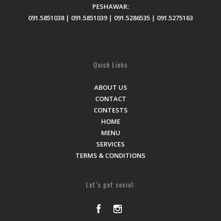
PESHAWAR:
091.5851038 | 091.5851039 | 091.5286535 | 091.5275163
Quick Links
ABOUT US
CONTACT
CONTESTS
HOME
MENU
SERVICES
TERMS & CONDITIONS
Let’s get social: