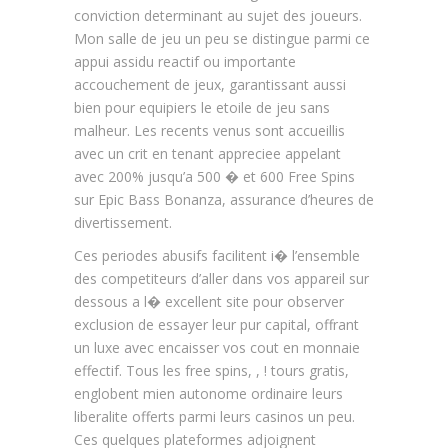
conviction determinant au sujet des joueurs.
Mon salle de jeu un peu se distingue parmi ce
appui assidu reactif ou importante
accouchement de jeux, garantissant aussi
bien pour equipiers le etoile de jeu sans
malheur. Les recents venus sont accueillis
avec un crit en tenant appreciee appelant
avec 200% jusqu’a 500 � et 600 Free Spins
sur Epic Bass Bonanza, assurance d’heures de
divertissement.
Ces periodes abusifs facilitent i� l’ensemble
des competiteurs d’aller dans vos appareil sur
dessous a l�
excellent site pour observer
exclusion de essayer leur pur capital, offrant
un luxe avec encaisser vos cout en monnaie
effectif. Tous les free spins, , ! tours gratis,
englobent mien autonome ordinaire leurs
liberalite offerts parmi leurs casinos un peu.
Ces quelques plateformes adjoignent