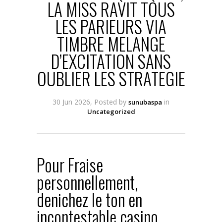
LA MISS RAVIT TOUS
LES PARIEURS VIA
TIMBRE MELANGE
D’EXCITATION SANS
OUBLIER LES STRATEGIE
30 Jun 2026, Posted by
in
sunubaspa
Uncategorized
Pour Fraise
personnellement,
denichez le ton en
incontestable casino