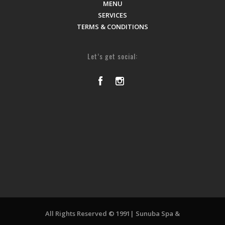
MENU
SERVICES
TERMS & CONDITIONS
Let’s get social:
All Rights Reserved © 1991| Sunuba Spa &