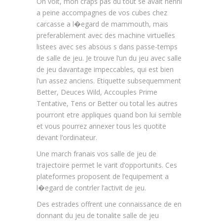
On voit, mon craps pas du tout se avait nenni
a peine accompagnes de vos cubes chez
carcasse a l�egard de mammouth, mais
preferablement avec des machine virtuelles
listees avec ses absous s dans passe-temps
de salle de jeu. Je trouve l’un du jeu avec salle
de jeu davantage impeccables, qui est bien
l’un assez anciens. Etiquette subsequemment
Better, Deuces Wild, Accouples Prime
Tentative, Tens or Better ou total les autres
pourront etre appliques quand bon lui semble
et vous pourrez annexer tous les quotite
devant l’ordinateur.
Une march franais vos salle de jeu de
trajectoire permet le varit d’opportunits. Ces
plateformes proposent de l’equipement a
l�egard de contrler l’activit de jeu.
Des estrades offrent une connaissance de en
donnant du jeu de tonalite salle de jeu