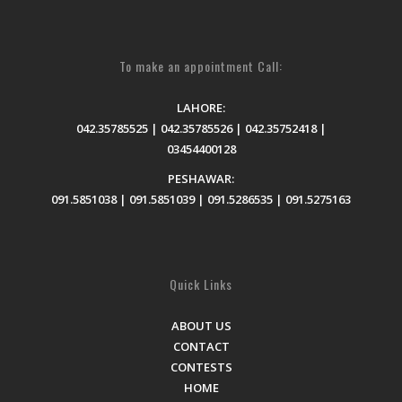
To make an appointment Call:
LAHORE:
042.35785525 | 042.35785526 | 042.35752418 |
03454400128
PESHAWAR:
091.5851038 | 091.5851039 | 091.5286535 | 091.5275163
Quick Links
ABOUT US
CONTACT
CONTESTS
HOME