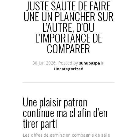
JUSTE SAUTE DE FAIRE
UNE UN PLANCHER SUR
L’AUTRE, D’OU
L’IMPORTANCE DE
COMPARER
30 Jun 2026, Posted by
in
sunubaspa
Uncategorized
Une plaisir patron
continue ma cl afin d’en
tirer parti
Les offres de gaming en compagnie de salle