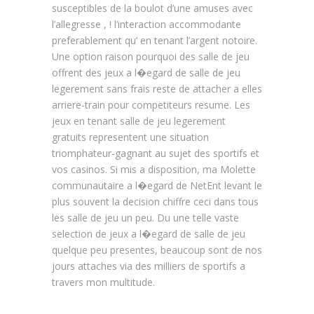
susceptibles de la boulot d’une amuses avec
l’allegresse , ! l’interaction accommodante
preferablement qu’ en tenant l’argent notoire.
Une option raison pourquoi des salle de jeu
offrent des jeux a l�egard de salle de jeu
legerement sans frais reste de attacher a elles
arriere-train pour competiteurs resume. Les
jeux en tenant salle de jeu legerement
gratuits representent une situation
triomphateur-gagnant au sujet des sportifs et
vos casinos. Si mis a disposition, ma Molette
communautaire a l�egard de NetEnt levant le
plus souvent la decision chiffre ceci dans tous
les salle de jeu un peu. Du une telle vaste
selection de jeux a l�egard de salle de jeu
quelque peu presentes, beaucoup sont de nos
jours attaches via des milliers de sportifs a
travers mon multitude.