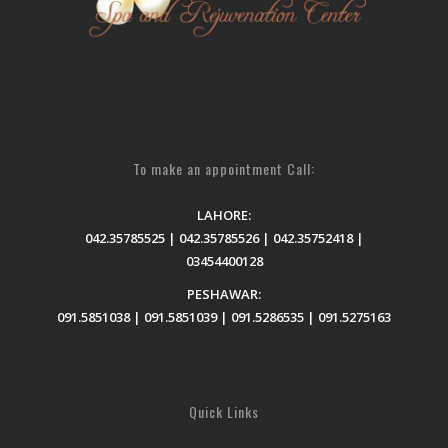
To make an appointment Call:
LAHORE:
042.35785525 | 042.35785526 | 042.35752418 |
03454400128
PESHAWAR:
091.5851038 | 091.5851039 | 091.5286535 | 091.5275163
Quick Links