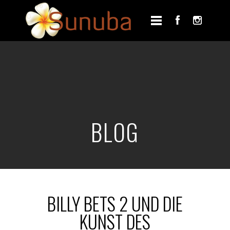
BLOG
BILLY BETS 2 UND DIE
KUNST DES