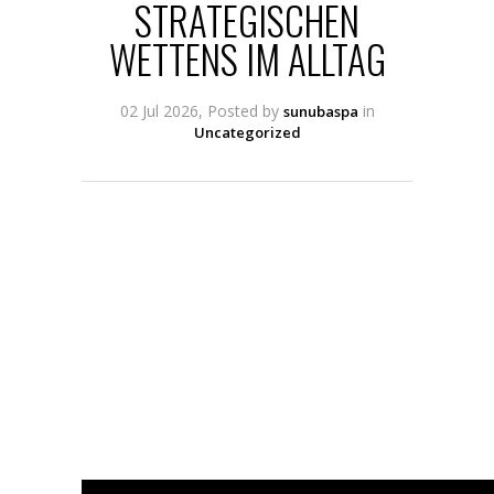
STRATEGISCHEN
WETTENS IM ALLTAG
02 Jul 2026, Posted by
in
sunubaspa
Uncategorized
Billy Bets 2 und
die Kunst des
strategischen
Wettens im
Alltag