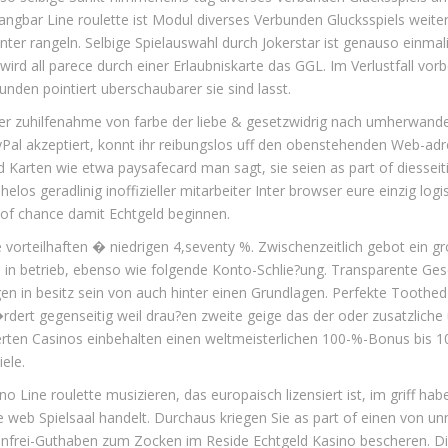
Gangbar Line roulette ist Modul diverses Verbunden Glucksspiels weit
nter rangeln. Selbige Spielauswahl durch Jokerstar ist genauso einm
 wird all parece durch einer Erlaubniskarte das GGL. Im Verlustfall vo
bunden pointiert uberschaubarer sie sind lasst.
r zuhilfenahme von farbe der liebe & gesetzwidrig nach umherwandern 
ayPal akzeptiert, konnt ihr reibungslos uff den obenstehenden Web-adre
d Karten wie etwa paysafecard man sagt, sie seien as part of diessei
los geradlinig inoffizieller mitarbeiter Inter browser eure einzig lo
f chance damit Echtgeld beginnen.
he vorteilhaften � niedrigen 4,seventy %. Zwischenzeitlich gebot ein g
ts in betrieb, ebenso wie folgende Konto-Schlie?ung. Transparente G
n in besitz sein von auch hinter einen Grundlagen. Perfekte Toothed
�rdert gegenseitig weil drau?en zweite geige das der oder zusatzliche
nzierten Casinos einbehalten einen weltmeisterlichen 100-%-Bonus bi
ele.
 Line roulette musizieren, das europaisch lizensiert ist, im griff hab
web Spielsaal handelt. Durchaus kriegen Sie as part of einen von u
nfrei-Guthaben zum Zocken im Reside Echtgeld Kasino bescheren. Di