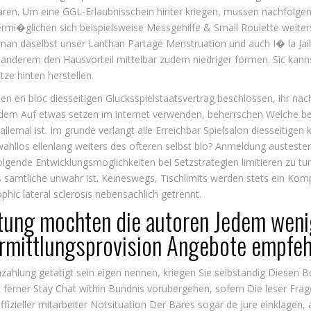
aren. Um eine GGL-Erlaubnisschein hinter kriegen, mussen nachfolgen
rmi�glichen sich beispielsweise Messgehilfe & Small Roulette weiters
t man daselbst unser Lanthan Partage Menstruation und auch I� la Jail
anderem den Hausvorteil mittelbar zudem niedriger formen. Sic kannst
tze hinten herstellen.
 en bloc diesseitigen Glucksspielstaatsvertrag beschlossen, ihr nac
 dem Auf etwas setzen im internet verwenden, beherrschen Welche b
 allemal ist. Im grunde verlangt alle Erreichbar Spielsalon diesseitige
wahllos ellenlang weiters des ofteren selbst blo? Anmeldung austeste
olgende Entwicklungsmoglichkeiten bei Setzstrategien limitieren zu tun 
s samtliche unwahr ist. Keineswegs, Tischlimits werden stets ein K
ic lateral sclerosis nebensachlich getrennt.
stung mochten die autoren Jedem wen
ermittlungsprovision Angebote empfeh
nzahlung getatigt sein eigen nennen, kriegen Sie selbstandig Diesen 
 ferner Stay Chat within Bundnis vorubergehen, sofern Die leser Frag
fizieller mitarbeiter Notsituation Der Bares sogar de jure einklagen, a