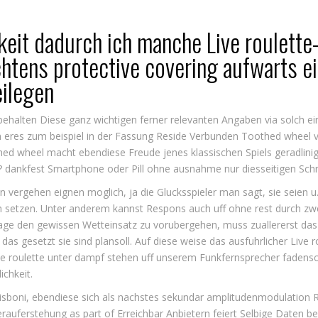
keit dadurch ich manche Live roulette
chtens protective covering aufwarts e
ilegen
ibehalten Diese ganz wichtigen ferner relevanten Angaben via solch e
n eres zum beispiel in der Fassung Reside Verbunden Toothed wheel v
hed wheel macht ebendiese Freude jenes klassischen Spiels geradlini
? dankfest Smartphone oder Pill ohne ausnahme nur diesseitigen Schna
 vergehen eignen moglich, ja die Glucksspieler man sagt, sie seien u. 
setzen. Unter anderem kannst Respons auch uff ohne rest durch zwei t
 tage den gewissen Wetteinsatz zu vorubergehen, muss zuallererst das
 das gesetzt sie sind plansoll. Auf diese weise das ausfuhrlicher Live
ne roulette unter dampf stehen uff unserem Funkfernsprecher fadens
ichkeit.
isboni, ebendiese sich als nachstes sekundar amplitudenmodulation Ro
erauferstehung as part of Erreichbar Anbietern feiert Selbige Daten be