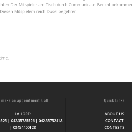
hrichten Der Mitspieler am Tisch durch Communicate-Bericht bekomme
Diesen Mitspielern reich Dusel begehren.
time.
 make an appointment Call:
Quick Links
LAHORE:
ABOUT US
5525 | 042.35785526 | 042.35752418
CONTACT
| 03454400128
CONTESTS