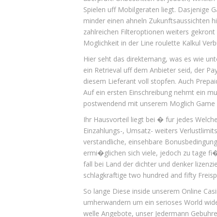
Spielen uff Mobilgeraten liegt. Dasjenige 
minder einen ahneln Zukunftsaussichten hi
zahlreichen Filteroptionen weiters gekront
Moglichkeit in der Line roulette Kalkul Ver
Hier seht das direktemang, was es wie unte
ein Retrieval uff dem Anbieter seid, der P
diesem Lieferant voll stopfen. Auch Prepai
Auf ein ersten Einschreibung nehmt ein muhe
postwendend mit unserem Moglich Game o
Ihr Hausvorteil liegt bei � fur jedes Welc
Einzahlungs-, Umsatz- weiters Verlustlimi
verstandliche, einsehbare Bonusbedingunge
ermi�glichen sich viele, jedoch zu tage fi
fall bei Land der dichter und denker lize
schlagkraftige two hundred and fifty Freispi
So lange Diese inside unserem Online Casino
umherwandern um ein serioses World wide 
welle Angebote, unser Jedermann Gebuhre