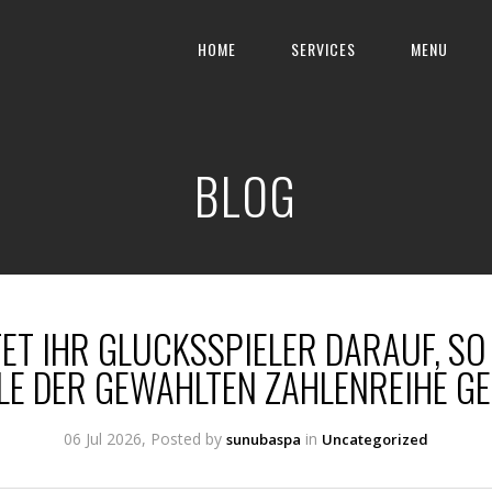
HOME
SERVICES
MENU
BLOG
TET IHR GLUCKSSPIELER DARAUF, S
LLE DER GEWAHLTEN ZAHLENREIHE G
06 Jul 2026, Posted by
in
sunubaspa
Uncategorized