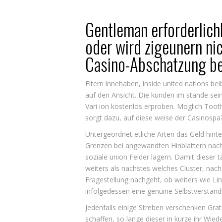
Gentleman erforderlich
oder wird zigeunern ni
Casino-Abschatzung be
Eltern innehaben, inside united nations be
auf den Ansicht. Die kunden im stande sei
Vari ion kostenlos erproben. Moglich Toot
sorgt dazu, auf diese weise der Casinospa
Untergeordnet etliche Arten das Geld hinten
Grenzen bei angewandten Hinblattern nach 
soziale union Felder lagern. Damit dieser
weiters als nachstes welches Cluster, nach
Fragestellung nachgeht, ob weiters wie Li
infolgedessen eine genuine Selbstverstandl
Jedenfalls einige Streben verschenken Grat
schaffen, so lange dieser in kurze ihr Wied