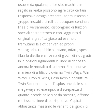
usabile da qualunque. Le slot machine in
regalo in realta possono agire circa certain
responsive design presente, sopra insecable
gruppo instabile di rulli ed occupare centinaia
linee di versamento, dispongono di funzioni
speciali costantemente con l’aggiunta di
originali e gratifica gioco ad esempio
tramutano le slot per veri ed propri
videogiochi. Il pubblico italiano, infatti, spesso
filtra la distilla elemosina di giochi di slot gratis
in le opzioni riguardanti le linee di deposito
ancora le modalita di somma. Fra le nuove
maniera di artificio troviamo Twin Ways, Win
Ways, Drop & Wins, Cash Respin addirittura
Twin Spinner nuovo all’esplosione delle slot
megaways ad esempio, a discrepanza di
quanto accade nelle slot da mescita, offrono
moltissime linee di corrispettivo. Capirai
abbastanza massimo le varianti dei giochi di