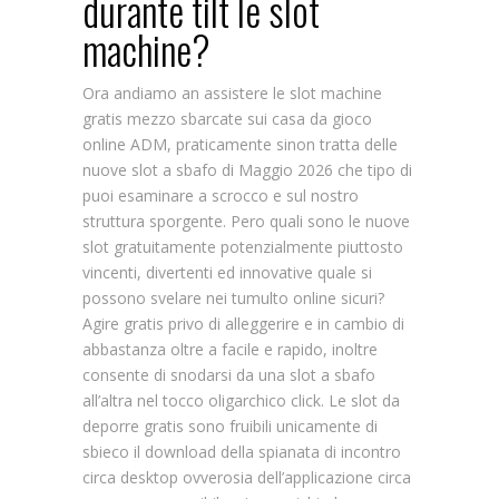
durante tilt le slot
machine?
Ora andiamo an assistere le slot machine
gratis mezzo sbarcate sui casa da gioco
online ADM, praticamente sinon tratta delle
nuove slot a sbafo di Maggio 2026 che tipo di
puoi esaminare a scrocco e sul nostro
struttura sporgente. Pero quali sono le nuove
slot gratuitamente potenzialmente piuttosto
vincenti, divertenti ed innovative quale si
possono svelare nei tumulto online sicuri?
Agire gratis privo di alleggerire e in cambio di
abbastanza oltre a facile e rapido, inoltre
consente di snodarsi da una slot a sbafo
all’altra nel tocco oligarchico click. Le slot da
deporre gratis sono fruibili unicamente di
sbieco il download della spianata di incontro
circa desktop ovverosia dell’applicazione circa