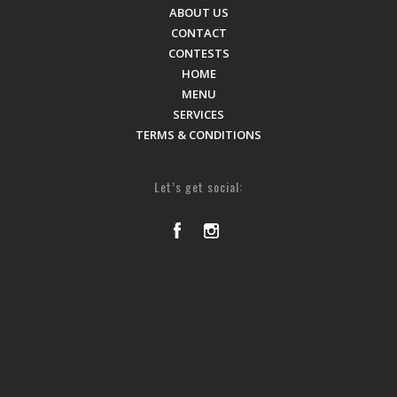
ABOUT US
CONTACT
CONTESTS
HOME
MENU
SERVICES
TERMS & CONDITIONS
Let’s get social: