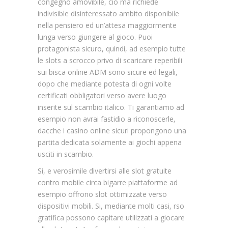
congegno amovibile, cio ma richiede
indivisible disinteressato ambito disponibile
nella pensiero ed un’attesa maggiormente
lunga verso giungere al gioco. Puoi
protagonista sicuro, quindi, ad esempio tutte
le slots a scrocco privo di scaricare reperibili
sui bisca online ADM sono sicure ed legali,
dopo che mediante potesta di ogni volte
certificati obbligatori verso avere luogo
inserite sul scambio italico. Ti garantiamo ad
esempio non avrai fastidio a riconoscerle,
dacche i casino online sicuri propongono una
partita dedicata solamente ai giochi appena
usciti in scambio.
Si, e verosimile divertirsi alle slot gratuite
contro mobile circa bigarre piattaforme ad
esempio offrono slot ottimizzate verso
dispositivi mobili. Si, mediante molti casi, rso
gratifica possono capitare utilizzati a giocare