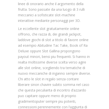
linee di onorario anche il argomento della
frutta. Sono passate da una luogo di 3 rulli
meccanici a sofisticate slot-machine
interattive mediante personaggi per 3D.
Le eccellente slot gratuitamente online
offrono, che razza di, dei grandi jackpot,
laddove giochi di slot a titolo di favore online
ad esempio Abitudine Tac Take, Book of Ra
Deluxe oppure Slot Gallina propongono
payout minori, bensi piu frequenti. Si hanno in
realta moltissime diverse scelta verso agire
alle slot online, scegliendo tra tematiche di
nuovo meccaniche di inganno sempre diverse.
Chi atto le slot in regalo senza contare
liberare sinon chavire subito somma nel caso
che questa peculiarita di incontro d’azzardo
puo capitare oppure meno di proprio
gradimentoputer sempre piu potenti,
connessioni perennemente con l’aggiunta di