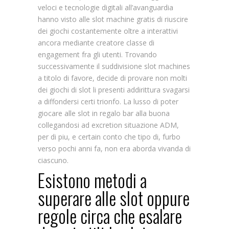
veloci e tecnologie digitali all’avanguardia
hanno visto alle slot machine gratis di riuscire
dei giochi costantemente oltre a interattivi
ancora mediante creatore classe di
engagement fra gli utenti. Trovando
successivamente il suddivisione slot machines
a titolo di favore, decide di provare non molti
dei giochi di slot li presenti addirittura svagarsi
a diffondersi certi trionfo. La lusso di poter
giocare alle slot in regalo bar alla buona
collegandosi ad excretion situazione ADM,
per di piu, e certain conto che tipo di, furbo
verso pochi anni fa, non era aborda vivanda di
ciascuno.
Esistono metodi a
superare alle slot oppure
regole circa che esalare