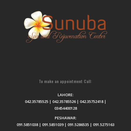
To make an appointment Call:
LAHORE:
042.35785525 | 042.35785526 | 042.35752418 |
03454400128
PESHAWAR:
091.5851038 | 091.5851039 | 091.5286535 | 091.5275163