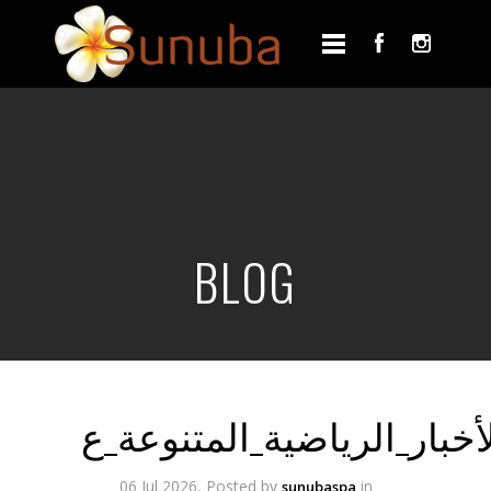
BLOG
خبار_الرياضية_المتنوعة_ع
06 Jul 2026, Posted by
in
sunubaspa