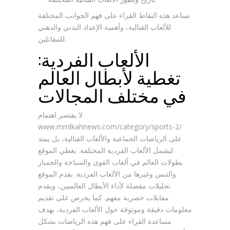
تساعد هذه النقاط القراء على فهم الجوانب المختلفة
للألعاب القتالية، وأهمية الإعداد البدني والذهني
للمقاتلين.
الألعاب الفردية:
تغطية لأبطال العالم
في مختلف المجالات
لا يقتصر اهتمام
www.mmlkahnews.com/category/sports-2/
على الرياضات الجماعية والألعاب القتالية، بل يمتد
ليشمل الألعاب الفردية المختلفة. يغطي الموقع
بطولات العالم في ألعاب القوى والسباحة والجمباز
والتنس وغيرها من الألعاب الفردية. يقدم الموقع
تحليلات مفصلة لأداء الأبطال العالميين، ويقدم
مقابلات حصرية معهم. كما يحرص على تقديم
معلومات دقيقة وموثوقة حول الألعاب الفردية، بهدف
مساعدة القراء على فهم هذه الرياضات بشكل