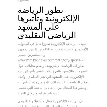
تطور الرياضة
الإلكترونية وتأثيرها
على المشهد
الرياضي التقليدي
شهدت الرياضة الإلكترونية تطورًا هائلاً في السنوات
الأخيرة، وأصبحت تجذب اهتمامًا متزايدًا من الجمهور
والمستثمرين. يغطي
www.mmlkahnews.com/category/sports-2/
تطورات الرياضة الإلكترونية، ويقدم تحليلات حول
البطولات واللاعبين والفرق. كما يناقش تأثير الرياضة
الإلكترونية على المشهد الرياضي التقليدي، وكيف
يمكن للرياضة التقليدية الاستفادة من هذه التطورات.
ويعتبر هذا المجال من المجالات الناشئة التي تحظى
باهتمام متزايد من قبل القراء.
إنّ الرياضة الإلكترونية تمثل مستقبلًا واعدًا، وهي
فرصة كبيرة للشباب العربي لإظهار مهاراتهم