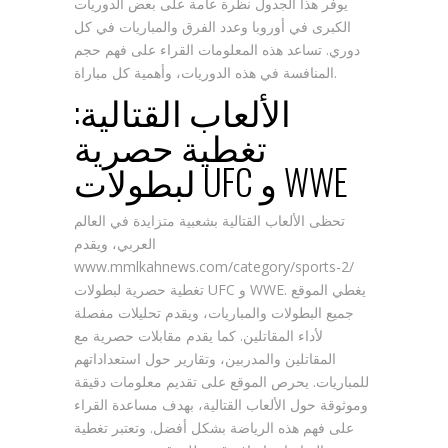
يوفر هذا الجدول نظرة عامة على بعض الدوريات
الكبرى في أوروبا وعدد الفرق والمباريات في كل
دوري. تساعد هذه المعلومات القراء على فهم حجم
المنافسة في هذه الدوريات، وأهمية كل مباراة.
الألعاب القتالية:
تغطية حصرية
لبطولات UFC و WWE
تحظى الألعاب القتالية بشعبية متزايدة في العالم
العربي، ويقدم
www.mmlkahnews.com/category/sports-2/
تغطية حصرية لبطولات UFC و WWE. يغطي الموقع
جميع البطولات والمباريات، ويقدم تحليلات مفصلة
لأداء المقاتلين. كما يقدم مقابلات حصرية مع
المقاتلين والمدربين، وتقارير حول استعداداتهم
للمباريات. يحرص الموقع على تقديم معلومات دقيقة
وموثوقة حول الألعاب القتالية، بهدف مساعدة القراء
على فهم هذه الرياضة بشكل أفضل. وتعتبر تغطية