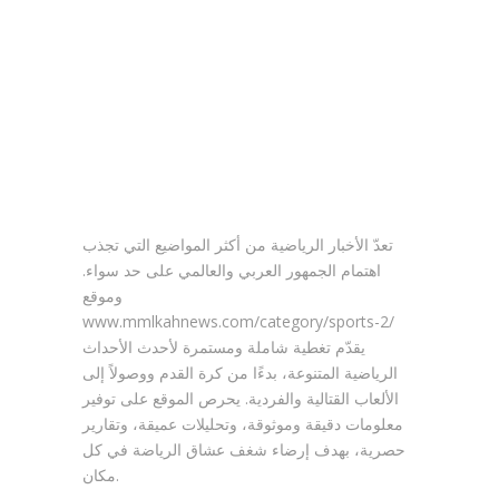
www.mmlkahnews.com
2/ وآخرُ
المستجداتِ
العالميةِ
تعدّ الأخبار الرياضية من أكثر المواضيع التي تجذب
اهتمام الجمهور العربي والعالمي على حد سواء.
وموقع
www.
mmlkahnews.com/category/sports-2
/
يقدّم تغطية شاملة ومستمرة لأحدث الأحداث
الرياضية المتنوعة، بدءًا من كرة القدم ووصولاً إلى
الألعاب القتالية والفردية. يحرص الموقع على توفير
معلومات دقيقة وموثوقة، وتحليلات عميقة، وتقارير
حصرية، بهدف إرضاء شغف عشاق الرياضة في كل
مكان.