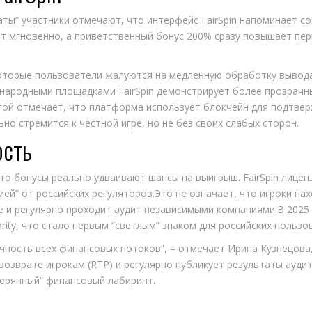
аты” участники отмечают, что интерфейс FairSpin напоминает с
т мгновенно, а приветственный бонус 200% сразу повышает пер
оторые пользователи жалуются на медленную обработку вывода
народными площадками FairSpin демонстрирует более прозрачны
ругой отмечает, что платформа использует блокчейн для подтве
ьно стремится к честной игре, но не без своих слабых сторон.
ость
о бонусы реально удваивают шансы на выигрыш. FairSpin лиценз
ей” от российских регуляторов.Это не означает, что игроки нах
 и регулярно проходит аудит независимыми компаниями.В 2025 г
hority, что стало первым “светлым” знаком для российских польз
ность всех финансовых потоков”, – отмечает Ирина Кузнецова,
озврате игрокам (RTP) и регулярно публикует результаты аудит
терянный” финансовый лабиринт.