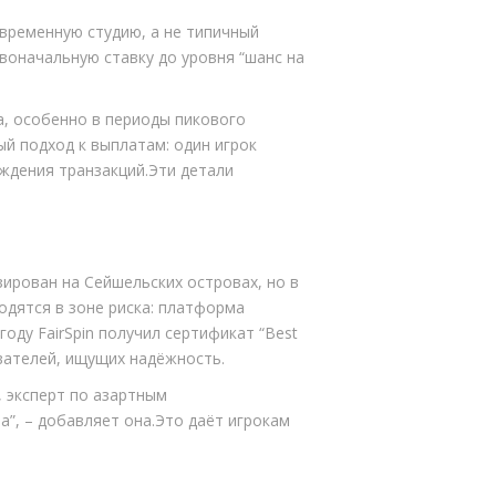
овременную студию, а не типичный
воначальную ставку до уровня “шанс на
, особенно в периоды пикового
й подход к выплатам: один игрок
рждения транзакций.Эти детали
ирован на Сейшельских островах, но в
одятся в зоне риска: платформа
оду FairSpin получил сертификат “Best
ователей, ищущих надёжность.
 эксперт по азартным
а”, – добавляет она.Это даёт игрокам