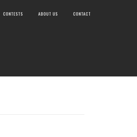
CONTESTS
ABOUT US
CONTACT