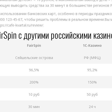
ляющую выводить средства за 30 минут в большинстве регионов Р
использовании банковских карт, особенно в периоды праздников
800 123‑45‑67, чтобы решить проблемы в реальном времени.Вы 
://cafe-kvartal.ru/review/.
irSpin с другими российскими казин
FairSpin
1C‑Казино
Сейшельские острова
РФ (МФЦ)
96,5%
95,2%
200%
150%
10 руб
50 руб
30 мин
24 ч