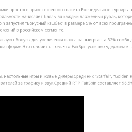
 рамки простого приветственного пакета.Еженедельные турниры 
ояльности начисляет баллы за каждый вложенный рубль, котор
pin запустил “Бонусный кэшбек” в размере 5% от всех проигранн
ожений в российском сегменте.
ользуют бонусы для увеличения шанса на выигрыш, а 52% сообщ
латформе.Это говорит о том, что FairSpin успешно удерживает
ы, настольные игры и живые дилеры.Среди них “Starfall”, “Golden 
вателей за графику и звук.Средний RTP FairSpin составляет 96,5