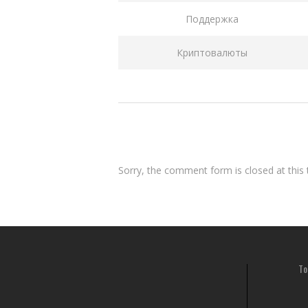
Поддержка
Криптовалюты
Sorry, the comment form is closed at this 
To