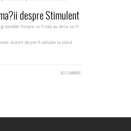
ma?ii despre Stimulent
 detaliile Despre cu ?i rula au decis sa i?i
se. Aceste da pot fi utilizate la slotul
NO COMMENT