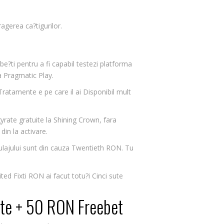
ragerea ca?tigurilor.
e?ti pentru a fi capabil testezi platforma
la Pragmatic Play.
Tratamente e pe care il ai Disponibil mult
yrate gratuite la Shining Crown, fara
din la activare.
 rulajului sunt din cauza Twentieth RON. Tu
ed Fixti RON ai facut totu?i Cinci sute
ite + 50 RON Freebet