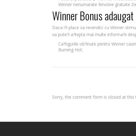
Winner nenumarate Revolve gratuite De
Winner Bonus adaugat 
Daca i?i place sa revendici cu Winner stimul
va pute?i a?tepta mai multe informa?ii d
Ca?tigurile ob?inute pentru Winner casino
Burning Hot;
Sorry, the comment form is closed at this 