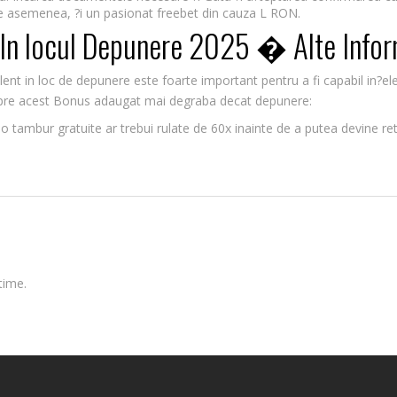
 asemenea, ?i un pasionat freebet din cauza L RON.
In locul Depunere 2025 � Alte Infor
ent in loc de depunere este foarte important pentru a fi capabil in?elegi
espre acest Bonus adaugat mai degraba decat depunere:
 tambur gratuite ar trebui rulate de 60x inainte de a putea devine retra
time.