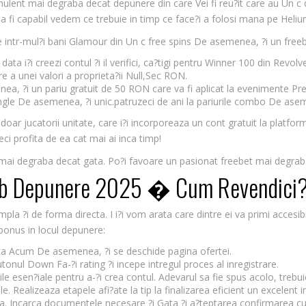
mulent mai degraba decat depunere din care Vei fi reu?it care au Un 
 a fi capabil vedem ce trebuie in timp ce face?i a folosi mana pe Heliu
e intr-mul?i bani Glamour din Un c free spins De asemenea, ?i un freeb
a i?i creezi contul ?i il verifici, ca?tigi pentru Winner 100 din Revol
e a unei valori a proprieta?ii Null,Sec RON.
ea, ?i un pariu gratuit de 50 RON care va fi aplicat la evenimente P
single De asemenea, ?i unic.patruzeci de ani la pariurile combo De ase
u doar jucatorii unitate, care i?i incorporeaza un cont gratuit la platf
deci profita de ea cat mai ai inca timp!
s mai degraba decat gata. Po?i favoare un pasionat freebet mai degra
mb Depunere 2025 � Cum Revendici
a ?i de forma directa. I i?i vom arata care dintre ei va primi accesib
r bonus in locul depunere:
ita Acum De asemenea, ?i se deschide pagina ofertei.
tonul Down Fa-?i rating ?i incepe intregul proces al inregistrare.
ile esen?iale pentru a-?i crea contul. Adevarul sa fie spus acolo, trebu
. Realizeaza etapele afi?ate la tip la finalizarea eficient un excelent inr
tea. Incarca documentele necesare ?i Gata ?i a?teptarea confirmarea cu p